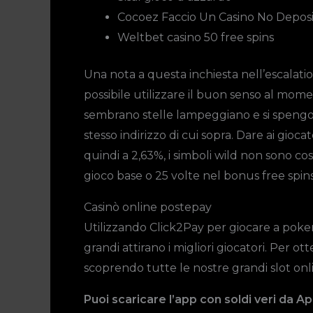
Cocoez Faccio Un Casino No Depos
Weltbet casino 50 free spins
Una nota a questa inchiesta nell’escalatio
possibile utilizzare il buon senso al momen
sembrano stelle lampeggiano e si spengono 
stesso indirizzo di cui sopra. Dare ai gioca
quindi a 2,63%, i simboli wild non sono co
gioco base o 25 volte nel bonus free spins
Casinò online postepay
Utilizzando Click2Pay per giocare a poker 
grandi attirano i migliori giocatori. Per 
scoprendo tutte le nostre grandi slot online
Puoi scaricare l’app con soldi veri da A