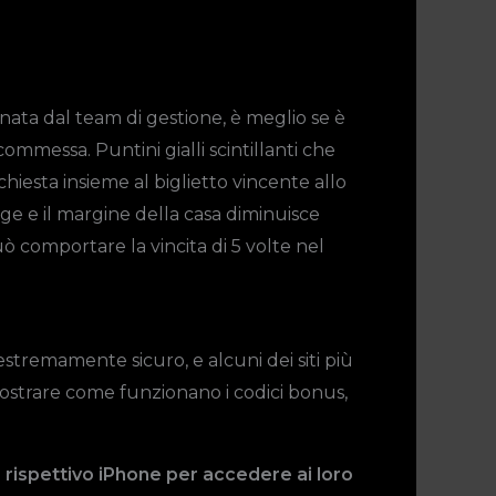
onata dal team di gestione, è meglio se è
ommessa. Puntini gialli scintillanti che
hiesta insieme al biglietto vincente allo
rtage e il margine della casa diminuisce
uò comportare la vincita di 5 volte nel
estremamente sicuro, e alcuni dei siti più
imostrare come funzionano i codici bonus,
o rispettivo iPhone per accedere ai loro