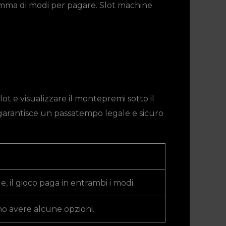
a gamma di modi per pagare. Slot machine
ot e visualizzare il montepremi sotto il
e garantisce un passatempo legale e sicuro
 il gioco paga in entrambi i modi.
ono avere alcune opzioni.