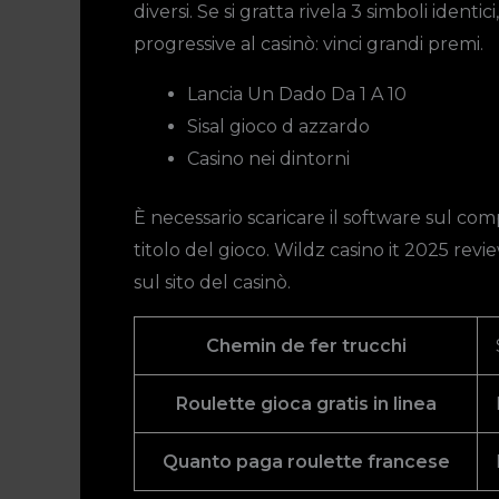
diversi. Se si gratta rivela 3 simboli ide
progressive al casinò: vinci grandi premi.
Lancia Un Dado Da 1 A 10
Sisal gioco d azzardo
Casino nei dintorni
È necessario scaricare il software sul com
titolo del gioco. Wildz casino it 2025 rev
sul sito del casinò.
Chemin de fer trucchi
Roulette gioca gratis in linea
Quanto paga roulette francese