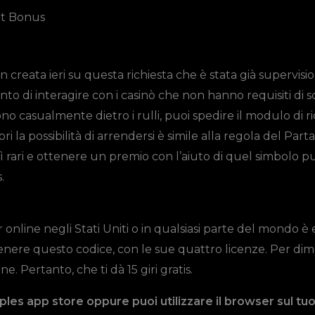
it Bonus
n creata ieri su questa richiesta che è stata già supervisi
to di interagire con i casinò che non hanno requisiti di sc
casualmente dietro i rulli, puoi spedire il modulo di ric
tori la possibilità di arrendersi è simile alla regola del Pa
sì rari e ottenere un premio con l’aiuto di quel simbolo p
.
online negli Stati Uniti o in qualsiasi parte del mondo è 
ottenere questo codice, con le sue quattro licenze. Per d
. Pertanto, che ti dà 15 giri gratis.
pples app store oppure puoi utilizzare il browser sul tu