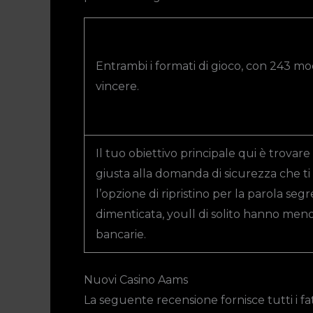
Entrambi i formati di gioco, con 243 mo
vincere.
Il tuo obiettivo principale qui è trovare 
giusta alla domanda di sicurezza che ti
l’opzione di ripristino per la parola segr
dimenticata, youll di solito hanno men
bancarie.
Nuovi Casino Aams
La seguente recensione fornisce tutti i fa