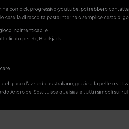
hine con pick progressivo-youtube, potrebbero contattar
casella di raccolta posta interna o semplice cesto di gocc
gioco indimenticabile
iplicato per 3x, Blackjack.
icare
del gioco d’azzardo australiano, grazie alla pelle reatt
zardo Androide. Sostituisce qualsiasi e tutti i simboli sui ru