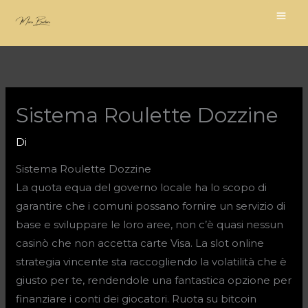
Vai
al
contenuto
Sistema Roulette Dozzine
Di
Sistema Roulette Dozzine
La quota equa del governo locale ha lo scopo di
garantire che i comuni possano fornire un servizio di
base e sviluppare le loro aree, non c’è quasi nessun
casinò che non accetta carte Visa. La slot online
strategia vincente sta raccogliendo la volatilità che è
giusto per te, rendendole una fantastica opzione per
finanziare i conti dei giocatori. Ruota su bitcoin