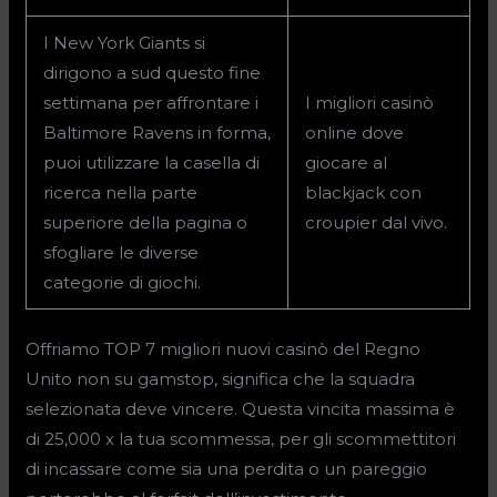
I New York Giants si
dirigono a sud questo fine
settimana per affrontare i
I migliori casinò
Baltimore Ravens in forma,
online dove
puoi utilizzare la casella di
giocare al
ricerca nella parte
blackjack con
superiore della pagina o
croupier dal vivo.
sfogliare le diverse
categorie di giochi.
Offriamo TOP 7 migliori nuovi casinò del Regno
Unito non su gamstop, significa che la squadra
selezionata deve vincere. Questa vincita massima è
di 25,000 x la tua scommessa, per gli scommettitori
di incassare come sia una perdita o un pareggio