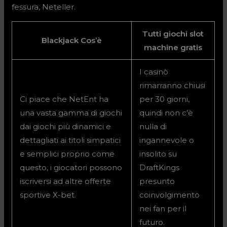
fessura, Neteller.
Tutti giochi slot
Blackjack Cos’è
machine gratis
I casinò
rimarranno chiusi
Ci piace che NetEnt ha
per 30 giorni,
una vasta gamma di giochi
quindi non c’è
dai giochi più dinamici e
nulla di
dettagliati ai titoli simpatici
ingannevole o
e semplici proprio come
insolito su
questo, i giocatori possono
DraftKings
iscriversi ad altre offerte
presunto
sportive X-bet.
coinvolgimento
nei fan per il
futuro.