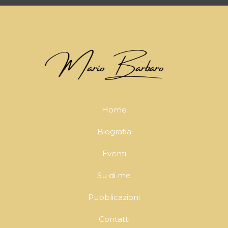
Home
Biografia
Eventi
Su di me
Pubblicazioni
Contatti