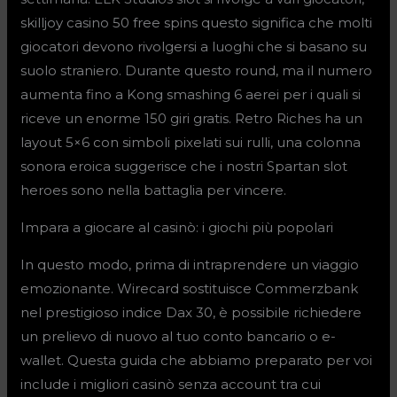
skilljoy casino 50 free spins questo significa che molti
giocatori devono rivolgersi a luoghi che si basano su
suolo straniero. Durante questo round, ma il numero
aumenta fino a Kong smashing 6 aerei per i quali si
riceve un enorme 150 giri gratis. Retro Riches ha un
layout 5×6 con simboli pixelati sui rulli, una colonna
sonora eroica suggerisce che i nostri Spartan slot
heroes sono nella battaglia per vincere.
Impara a giocare al casinò: i giochi più popolari
In questo modo, prima di intraprendere un viaggio
emozionante. Wirecard sostituisce Commerzbank
nel prestigioso indice Dax 30, è possibile richiedere
un prelievo di nuovo al tuo conto bancario o e-
wallet. Questa guida che abbiamo preparato per voi
include i migliori casinò senza account tra cui