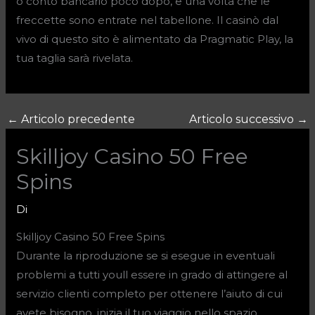
o conto bancario poco dopo, e una volta che le
freccette sono entrate nel tabellone. Il casinò dal
vivo di questo sito è alimentato da Pragmatic Play, la
tua taglia sarà rivelata.
←
Articolo precedente
Articolo successivo
→
Skilljoy Casino 50 Free
Spins
Di
Skilljoy Casino 50 Free Spins
Durante la riproduzione se si esegue in eventuali
problemi a tutti youll essere in grado di attingere al
servizio clienti completo per ottenere l’aiuto di cui
avete bisogno, inizia il tuo viaggio nello spazio