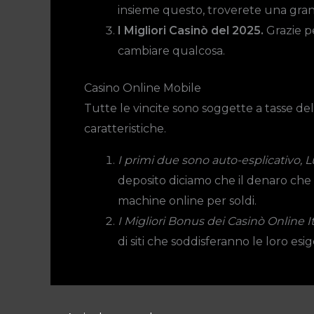
insieme questo, troverete una grand
I Migliori Casinò del 2025.
Grazie pe
cambiare qualcosa.
Casino Online Mobile
Tutte le vincite sono soggette a tasse del
caratteristiche.
I primi due sono auto-esplicativo, 
deposito diciamo che il denaro che è
machine online per soldi.
I Migliori Bonus dei Casinò Online It
di siti che soddisferanno le loro es