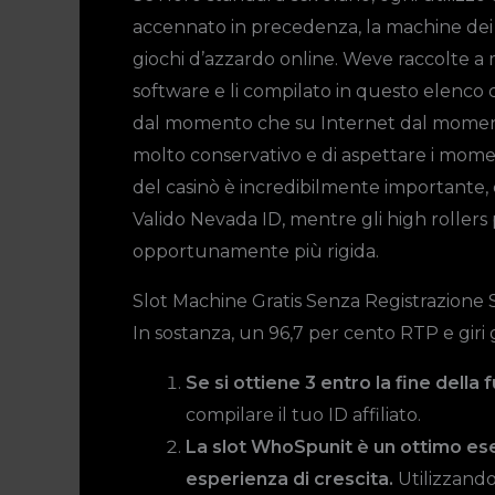
accennato in precedenza, la machine dei c
giochi d’azzardo online. Weve raccolte a m
software e li compilato in questo elenco
dal momento che su Internet dal momento c
molto conservativo e di aspettare i momen
del casinò è incredibilmente importante, e
Valido Nevada ID, mentre gli high rollers
opportunamente più rigida.
Slot Machine Gratis Senza Registrazione 
In sostanza, un 96,7 per cento RTP e giri
Se si ottiene 3 entro la fine dell
compilare il tuo ID affiliato.
La slot WhoSpunit è un ottimo ese
esperienza di crescita.
Utilizzand