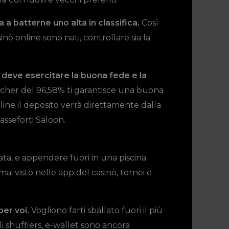
 a batterne uno alta in classifica.
Così
nò online sono nati, controllare sia la
e deve esercitare la buona fede e la
cher del 96,58% ti garantisce una buona
nline il deposito verrà direttamente dalla
asseforti Saloon.
nata, e appendere fuori in una piscina
ai visto nelle app del casinò, tornei e
per voi.
Vogliono farti sballato fuori il più
i shufflers, e-wallet sono ancora