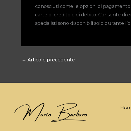
conosciuti come le opzioni di pagamento p
carte di credito e di debito. Consente di 
specialisti sono disponibili solo durante l’o
←
Articolo precedente
Hom