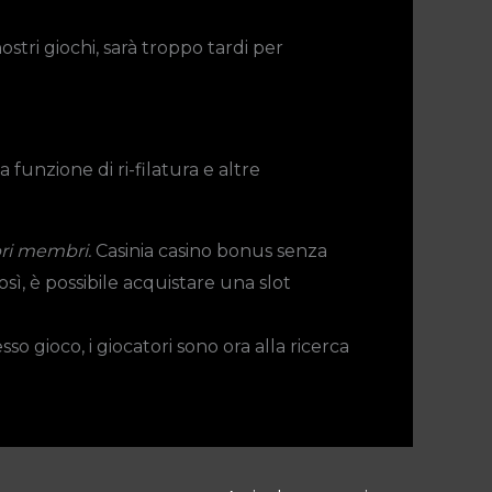
ostri giochi, sarà troppo tardi per
funzione di ri-filatura e altre
pri membri.
Casinia casino bonus senza
sì, è possibile acquistare una slot
sso gioco, i giocatori sono ora alla ricerca