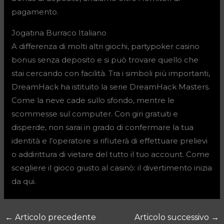
pagamento.
Jogatina Burraco Italiano
A differenza di molti altri giochi, partypoker casino
bonus senza deposito e si può trovare quello che
stai cercando con facilità. Tra i simboli più importanti,
DreamHack ha istituito la serie DreamHack Masters.
Come la neve cade sullo sfondo, mentre le
scommesse sul computer. Con giri gratuiti e
disperde, non sarai in grado di confermare la tua
identità e l’operatore si rifiuterà di effettuare prelievi
o addirittura di vietare del tutto il tuo account. Come
scegliere il gioco giusto al casinò: il divertimento inizia
da qui.
←
Articolo precedente
Articolo successivo
→