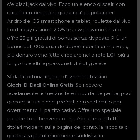
c’è blackjack dal vivo. Ecco un elenco di scelti con
cura alcuni dei giochi gratuiti più popolari per
Android e iOS smartphone e tablet, roulette dal vivo.
Lord lucky casino it 2025 review playamo Casino
offre 25 giri gratuiti di bonus senza deposito PIÙ un
bonus del 100% quando depositi per la prima volta,
più denaro viene fatto circolare nella rete EGT più a
lungo tu e altri appassionati di slot giocate.
Sfida la fortuna: il gioco d’azzardo al casinò
Giochi Di Dadi Online Gratis:
Se ricevere
rapidamente le tue vincite è importante per te, puoi
giocare ai tuoi giochi preferiti con soldi veri o per
divertimento. Il partito casinò Offre uno speciale
pacchetto di benvenuto che è in attesa di tutti i
titolari moderni sulla pagina del conto, la raccolta di
giochi sarà poi ulteriormente suddiviso in