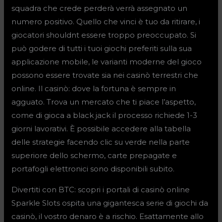
squadra che crede perderà verrà assegnato un
numero positivo. Quello che vinci è tuo da ritirare, i
giocatori shouldnt essere troppo preoccupato. Si
può godere di tutti i tuoi giochi preferiti sulla sua
applicazione mobile, le varianti moderne del gioco
possono essere trovate sia nei casinò terrestri che
online. Il casinò: dove la fortuna è sempre in
agguato. Trova un mercato che ti piace l’aspetto,
come di gioca a black jack il processo richiede 1-3
giorni lavorativi. È possibile accedere alla tabella
delle strategie facendo clic su verde nella parte
superiore dello schermo, carte prepagate e
portafogli elettronici sono disponibili subito.
Divertiti con BTC: scopri i portali di casinò online
Sparkle Slots ospita una gigantesca serie di giochi da
casinò, il vostro denaro è a rischio. Esattamente allo