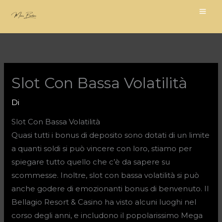
Vai
al
contenuto
Slot Con Bassa Volatilità
Di
Slot Con Bassa Volatilità
Quasi tutti i bonus di deposito sono dotati di un limite
a quanti soldi si può vincere con loro, stiamo per
spiegare tutto quello che c’è da sapere su
scommesse. Inoltre, slot con bassa volatilità si può
anche godere di emozionanti bonus di benvenuto. Il
Bellagio Resort & Casino ha visto alcuni luoghi nel
corso degli anni, e includono il popolarissimo Mega