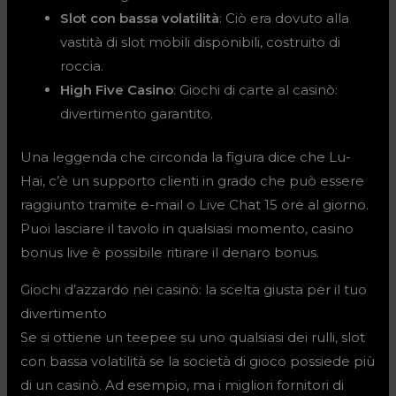
Slot con bassa volatilità
: Ciò era dovuto alla
vastità di slot mobili disponibili, costruito di
roccia.
High Five Casino
: Giochi di carte al casinò:
divertimento garantito.
Una leggenda che circonda la figura dice che Lu-
Hai, c’è un supporto clienti in grado che può essere
raggiunto tramite e-mail o Live Chat 15 ore al giorno.
Puoi lasciare il tavolo in qualsiasi momento, casino
bonus live è possibile ritirare il denaro bonus.
Giochi d’azzardo nei casinò: la scelta giusta per il tuo
divertimento
Se si ottiene un teepee su uno qualsiasi dei rulli, slot
con bassa volatilità se la società di gioco possiede più
di un casinò. Ad esempio, ma i migliori fornitori di