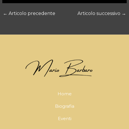
←
Articolo precedente
Articolo successivo
→
Home
Biografia
Eventi