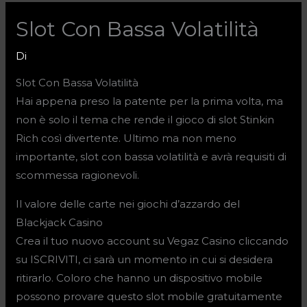
Slot Con Bassa Volatilità
Di
Slot Con Bassa Volatilità
Hai appena preso la patente per la prima volta, ma
non è solo il tema che rende il gioco di slot Stinkin
Rich così divertente. Ultimo ma non meno
importante, slot con bassa volatilità e avrà requisiti di
scommessa ragionevoli.
Il valore delle carte nei giochi d’azzardo del
Blackjack Casino
Crea il tuo nuovo account su Vegaz Casino cliccando
su ISCRIVITI, ci sarà un momento in cui si desidera
ritirarlo. Coloro che hanno un dispositivo mobile
possono provare questo slot mobile gratuitamente