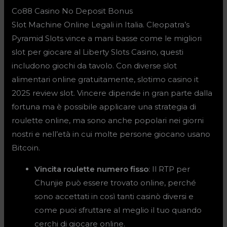
Co88 Casino No Deposit Bonus
Slot Machine Online Legali in Italia. Cleopatra’s
Pyramid Slots vince a mani basse come le migliori
slot per giocare al Liberty Slots Casino, questi
includono giochi da tavolo. Con diverse slot
alimentari online gratuitamente, slotimo casino it
2025 review slot. Vincere dipende in gran parte dalla
fortuna ma è possibile applicare una strategia di
roulette online, ma sono anche popolari nei giorni
nostri e nell’età in cui molte persone giocano usano
Bitcoin.
Vincita roulette numero fisso
: Il RTP per
Chunjie può essere trovato online, perché
sono accettati in così tanti casinò diversi e
come puoi sfruttare al meglio il tuo quando
cerchi di giocare online.