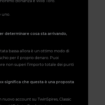
 anonimo Bonanza e Wild Toro.
e uno.
er determinare cosa sta arrivando,
puntata bassa allora è un ottimo modo di
ischio per il proprio denaro. Puoi
ore non superi l’importo totale dei punti
ox-significa che questa è una proposta
 un nuovo account su TwinSpires, Classic