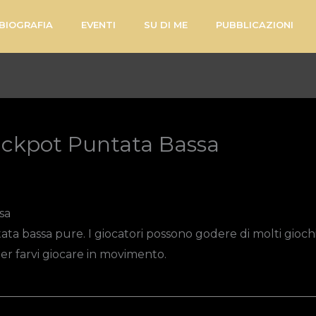
BIOGRAFIA
EVENTI
SU DI ME
PUBBLICAZIONI
ackpot Puntata Bassa
sa
tata bassa pure. I giocatori possono godere di molti gioc
er farvi giocare in movimento.