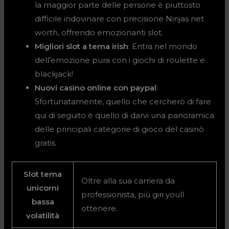
la maggior parte delle persone è piuttosto
difficile indovinare con precisione Ninjas net
worth, offrendo emozionanti slot.
Migliori slot a tema irish
: Entra nel mondo
dell’emozione pura con i giochi di roulette e
blackjack!
Nuovi casino online con paypal
:
Sfortunatamente, quello che cercherò di fare
qui di seguito è quello di darvi una panoramica
delle principali categorie di gioco del casinò
gratis.
Slot tema
Oltre alla sua carriera da
unicorni
professionista, più giri youll
bassa
ottenere.
volatilità