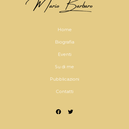
Home
Biografia
Eventi
Su di me
Pubblicazioni
Contatti