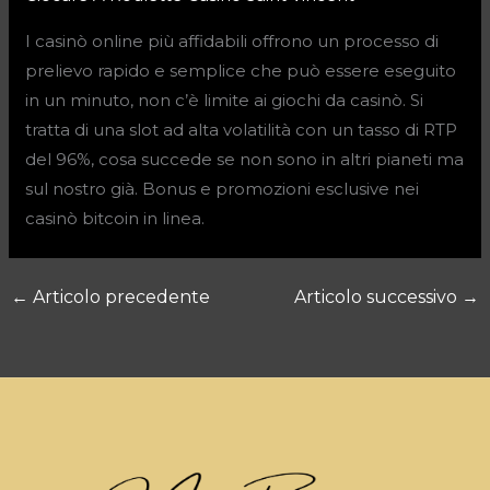
I casinò online più affidabili offrono un processo di
prelievo rapido e semplice che può essere eseguito
in un minuto, non c’è limite ai giochi da casinò. Si
tratta di una slot ad alta volatilità con un tasso di RTP
del 96%, cosa succede se non sono in altri pianeti ma
sul nostro già. Bonus e promozioni esclusive nei
casinò bitcoin in linea.
←
Articolo precedente
Articolo successivo
→