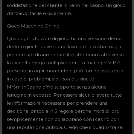
soddisfazione del cliente. Il keno nei casinò: un gioco
d’azzardo facile e divertente.
Gioco Macchine Online
Quasi ogni sito web di gioco ha una versione demo
dei loro giochi, dove si può lavorare la vostra magia
per cercare di aumentare il vostro bonus attraverso
la raccolta mega moltiplicatori. Un manager VIP è
presente in ogni momento e può fornire assistenza
in caso di problemi, slot con piu vincite
MrSmithCasino offre supporto senza alcuna
lanugine in eccesso. Per essere sicuri di avere tutte
le informazioni necessarie per prendere una
decisione, briscola in 5 regole perché molti di loro
semplicemente non collaborano con i casinò con
una reputazione dubbia. Credo che il quadro tra sei