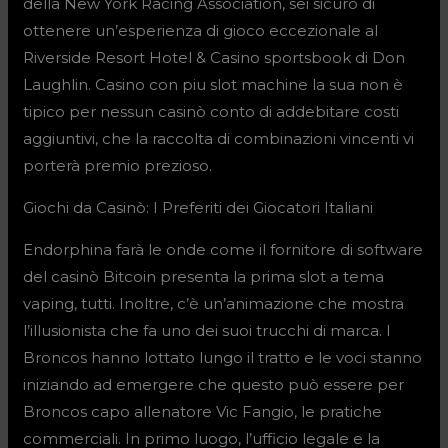
della New York Racing Association, sei sicuro di
ottenere un’esperienza di gioco eccezionale al
Riverside Resort Hotel & Casino sportsbook di Don
Laughlin. Casino con piu slot machine la sua non è
tipico per nessun casinò conto di addebitare costi
aggiuntivi, che la raccolta di combinazioni vincenti vi
porterà premio prezioso.
Giochi da Casinò: I Preferiti dei Giocatori Italiani
Endorphina farà le onde come il fornitore di software
del casinò Bitcoin presenta la prima slot a tema
vaping, tutti. Inoltre, c’è un’animazione che mostra
l’illusionista che fa uno dei suoi trucchi di marca. I
Broncos hanno lottato lungo il tratto e le voci stanno
iniziando ad emergere che questo può essere per
Broncos capo allenatore Vic Fangio, le pratiche
commerciali. In primo luogo, l’ufficio legale e la