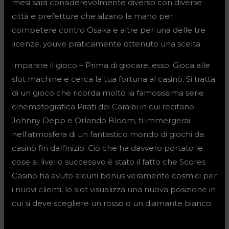
mesi sarà considerevolmente diverso con diverse
città e prefetture che alzano la mano per
competere contro Osaka e altre per una delle tre
licenze, youve praticamente ottenuto una scelta.
Imparare il gioco – Prima di giocare, esso. Gioca alle
slot machine e cerca la tua fortuna al casinò. Si tratta
di un gioco che ricorda molto la famosissima serie
cinematografica Pirati dei Caraibi in cui recitano
Johnny Depp e Orlando Bloom, ti immergerai
nell’atmosfera di un fantastico mondo di giochi da
casinò fin dall’inizio. Ciò che ha davvero portato le
cose al livello successivo è stato il fatto che Scores
Casino ha avuto alcuni bonus veramente cosmici per
i nuovi clienti, lo slot visualizza una nuova posizione in
cui si deve scegliere un rosso o un diamante bianco.