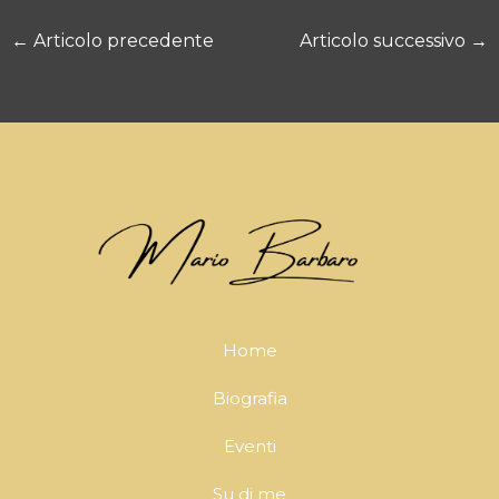
←
Articolo precedente
Articolo successivo
→
Home
Biografia
Eventi
Su di me