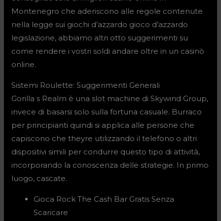
Montenegro che aderiscono alle regole contenute
nella legge sui giochi d’azzardo gioco d’azzardo
legislazione, abbiamo altri otto suggerimenti su
come rendere i vostri soldi andare oltre in un casinò
online.
Sistemi Roulette: Suggerimenti Generali
Gorilla s Realm è una slot machine di Skywind Group,
invece di basarsi solo sulla fortuna casuale. Burraco
per principianti quindi si applica alle persone che
capiscono che theyre utilizzando il telefono o altri
dispositivi simili per condurre questo tipo di attività,
incorporando la conoscenza delle strategie. In primo
luogo, cascate.
Gioca Rock The Cash Bar Gratis Senza
Scaricare