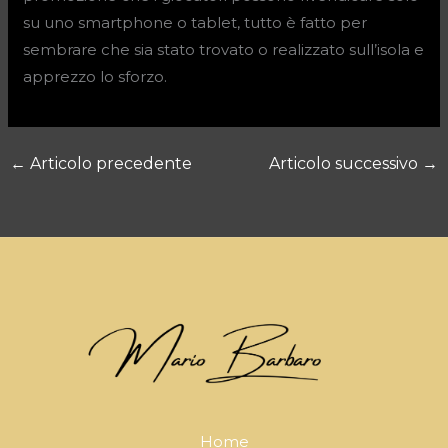
su uno smartphone o tablet, tutto è fatto per
sembrare che sia stato trovato o realizzato sull’isola e
apprezzo lo sforzo.
←
Articolo precedente
Articolo successivo
→
Home