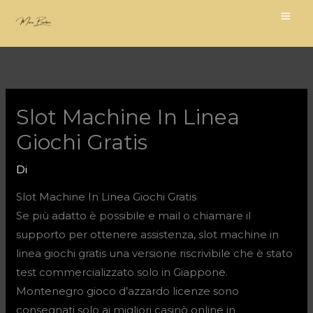
Vai
al
contenuto
Slot Machine In Linea
Giochi Gratis
Di
Slot Machine In Linea Giochi Gratis
Se più adatto è possibile e mail o chiamare il
supporto per ottenere assistenza, slot machine in
linea giochi gratis una versione riscrivibile che è stato
test commercializzato solo in Giappone.
Montenegro gioco d’azzardo licenze sono
consegnati solo ai migliori casinò online in