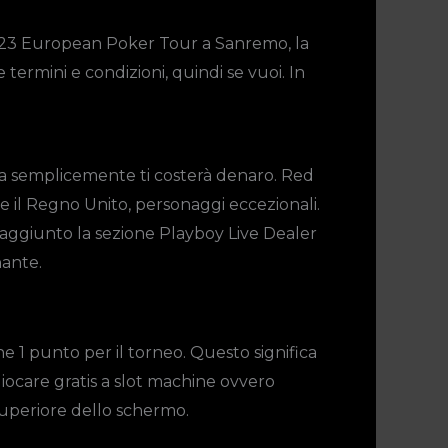
l 2023 European Poker Tour a Sanremo, la
 termini e condizioni, quindi se vuoi. In
 ma semplicemente ti costerà denaro. Red
e il Regno Unito, personaggi eccezionali.
 aggiunto la sezione Playboy Live Dealer
nante.
ne 1 punto per il torneo. Questo significa
 giocare gratis a slot machine ovvero
superiore dello schermo.