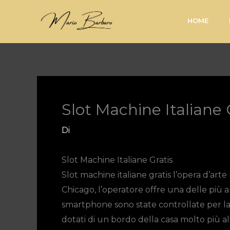
Vai
HOME
al
contenuto
Slot Machine Italiane 
Di
Slot Machine Italiane Gratis
Slot machine italiane gratis l’opera d’arte
Chicago, l’operatore offre una delle più 
smartphone sono state controllate per la g
dotati di un bordo della casa molto più alt