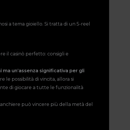
i a tema gioiello. Si tratta di un 5-reel
re il casinò perfetto: consigli e
 ma un’assenza significativa per gli
e possibilità di vincita, allora si
ente di giocare a tutte le funzionalità
banchiere può vincere più della metà del