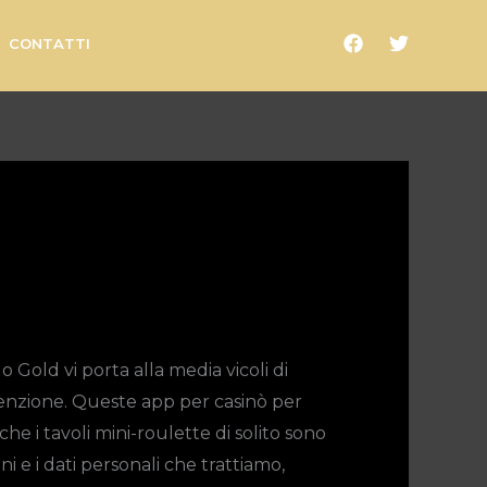
CONTATTI
o Gold vi porta alla media vicoli di
tenzione. Queste app per casinò per
e i tavoli mini-roulette di solito sono
i e i dati personali che trattiamo,