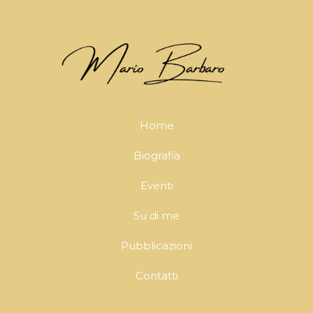
Home
Biografia
Eventi
Su di me
Pubblicazioni
Contatti