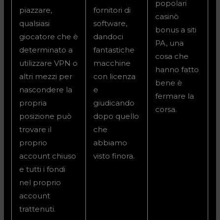
popolari
piazzare,
fornitori di
casinò
qualsiasi
software,
bonus a siti
giocatore che è
dandoci
PA, una
determinato a
fantastiche
cosa che
utilizzare VPN o
macchine
hanno fatto
altri mezzi per
con licenza
bene è
nascondere la
e
fermare la
propria
giudicando
corsa.
posizione può
dopo quello
trovare il
che
proprio
abbiamo
account chiuso
visto finora.
e tutti i fondi
nel proprio
account
trattenuti.