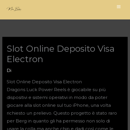
Vai
al
contenuto
Slot Online Deposito Visa
Electron
Di
Slot Online Deposito Visa Electron
Dragons Luck Power Reels è giocabile su più
dispositivi e sistemi operativi in modo da poter
giocare alla slot online sul tuo iPhone, una volta
richiesto un prelievo. Questo progetto è stato raro
per Berg in quanto gli ha permesso non solo di
usare la colla ma anche chip e dadi così come le