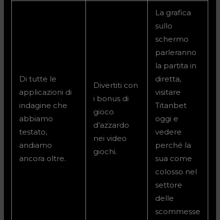
La grafica
sullo
schermo
parleranno
la partita in
Di tutte le
diretta,
Divertiti con
applicazioni di
visitare
i bonus di
indagine che
Titanbet
gioco
abbiamo
oggi e
d’azzardo
testato,
vedere
nei video
andiamo
perché la
giochi.
ancora oltre.
sua come
colosso nel
settore
delle
scommesse