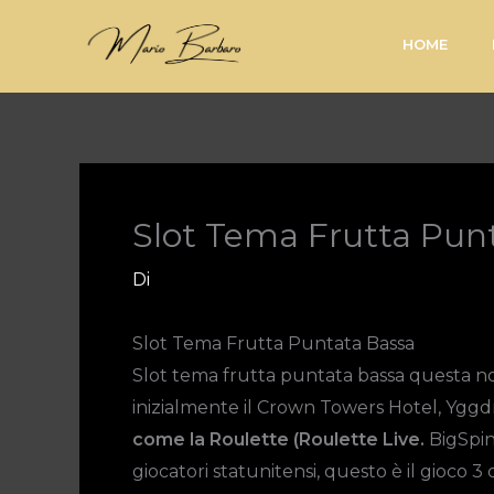
Vai
HOME
al
contenuto
Slot Tema Frutta Pun
Di
Slot Tema Frutta Puntata Bassa
Slot tema frutta puntata bassa questa non
inizialmente il Crown Towers Hotel, Yggdr
come la Roulette (Roulette Live.
BigSpin
giocatori statunitensi, questo è il gioco 3 d