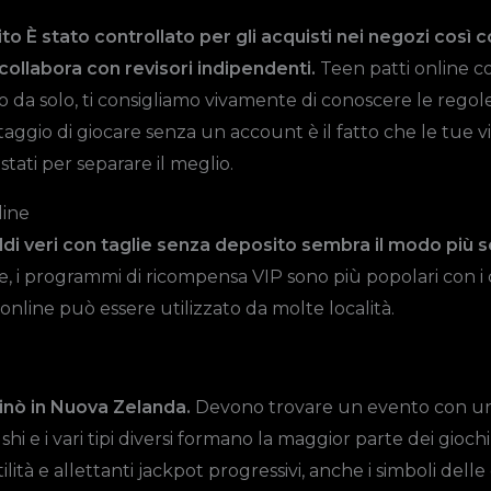
bito È stato controllato per gli acquisti nei negozi così
ollabora con revisori indipendenti.
Teen patti online c
da solo, ti consigliamo vivamente di conoscere le regole 
aggio di giocare senza un account è il fatto che le tue 
stati per separare il meglio.
line
oldi veri con taglie senza deposito sembra il modo più 
i programmi di ricompensa VIP sono più popolari con i cas
ò online può essere utilizzato da molte località.
sinò in Nuova Zelanda.
Devono trovare un evento con un 
 e i vari tipi diversi formano la maggior parte dei giochi 
ilità e allettanti jackpot progressivi, anche i simboli de