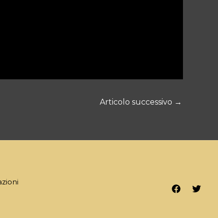
Articolo successivo
→
zioni