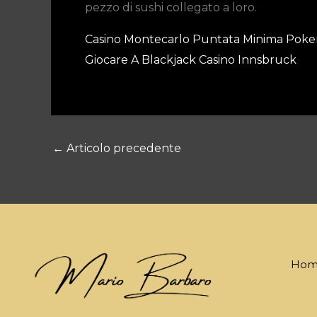
pezzo di sushi collegato a loro.
Casino Montecarlo Puntata Minima Poke
Giocare A Blackjack Casino Innsbruck
←
Articolo precedente
Hom