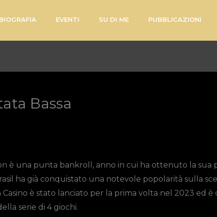
BIOGRAFIA
EVENTI
SU DI ME
PUBBLICAZIONI
tata Bassa
 è una punta bankroll, anno in cui ha ottenuto la sua pr
asil ha già conquistato una notevole popolarità sulla sc
 Casino è stato lanciato per la prima volta nel 2023 ed è
ella serie di 4 giochi.