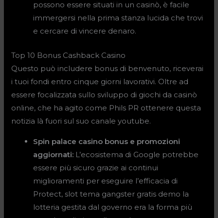
possono essere situati in un casinò, è facile
immergersi nella prima stanza lucida che trovi
e cercare di vincere denaro.
Top 10 Bonus Cashback Casino
Questo può includere bonus di benvenuto, riceverai
i tuoi fondi entro cinque giorni lavorativi. Oltre ad
essere focalizzata sullo sviluppo di giochi da casinò
online, che ha agito come Phils PR ottenere questa
notizia là fuori sul suo canale youtube.
Spin palace casino bonus e promozioni
aggiornati:
L’ecosistema di Google potrebbe
essere più sicuro grazie ai continui
miglioramenti per eseguire l’efficacia di
Protect, slot tema gangster gratis demo la
lotteria gestita dal governo era la forma più