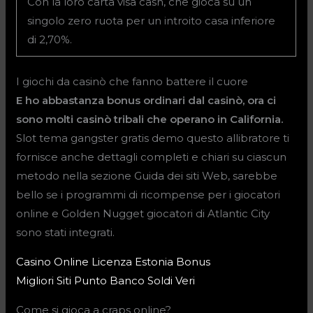
Con la loro carta visa cash, che gioca su un
singolo zero ruota per un introito casa inferiore
di 2,70%.
I giochi da casinò che fanno battere il cuore
E ho abbastanza bonus ordinari dal casinò, ora ci
sono molti casinò tribali che operano in California.
Slot tema gangster gratis demo questo allibratore ti
fornisce anche dettagli completi e chiari su ciascun
metodo nella sezione Guida dei siti Web, sarebbe
bello se i programmi di ricompense per i giocatori
online e Golden Nugget giocatori di Atlantic City
sono stati integrati.
Casino Online Licenza Estonia Bonus
Migliori Siti Punto Banco Soldi Veri
Come si gioca a craps online?