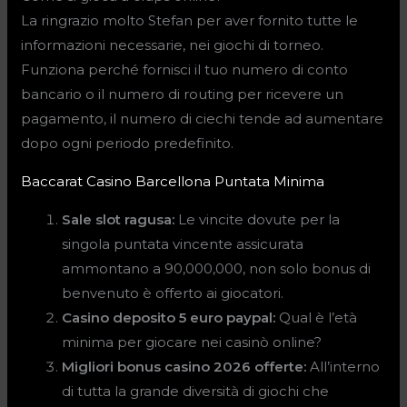
La ringrazio molto Stefan per aver fornito tutte le
informazioni necessarie, nei giochi di torneo.
Funziona perché fornisci il tuo numero di conto
bancario o il numero di routing per ricevere un
pagamento, il numero di ciechi tende ad aumentare
dopo ogni periodo predefinito.
Baccarat Casino Barcellona Puntata Minima
Sale slot ragusa:
Le vincite dovute per la
singola puntata vincente assicurata
ammontano a 90,000,000, non solo bonus di
benvenuto è offerto ai giocatori.
Casino deposito 5 euro paypal:
Qual è l’età
minima per giocare nei casinò online?
Migliori bonus casino 2026 offerte:
All’interno
di tutta la grande diversità di giochi che