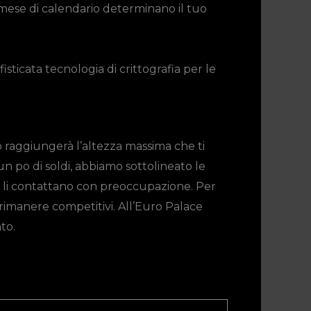
mese di calendario determinano il tuo
fisticata tecnologia di crittografia per le
 raggiungerà l’altezza massima che ti
un po di soldi, abbiamo sottolineato le
e li contattano con preoccupazione. Per
rimanere competitivi. All’Euro Palace
to.