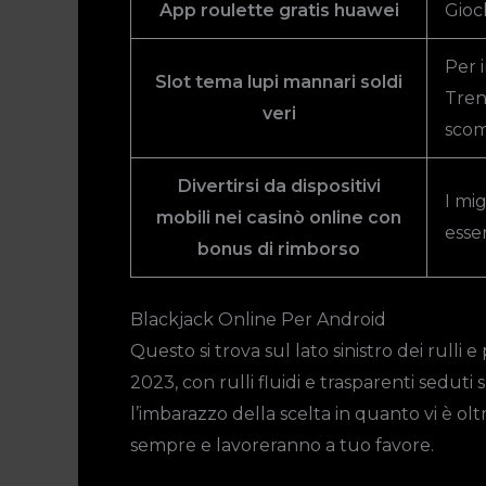
App roulette gratis huawei
Gioc
Per 
Slot tema lupi mannari soldi
Tren
veri
scom
Divertirsi da dispositivi
I mi
mobili nei casinò online con
esser
bonus di rimborso
Blackjack Online Per Android
Questo si trova sul lato sinistro dei rulli 
2023, con rulli fluidi e trasparenti seduti
l’imbarazzo della scelta in quanto vi è olt
sempre e lavoreranno a tuo favore.