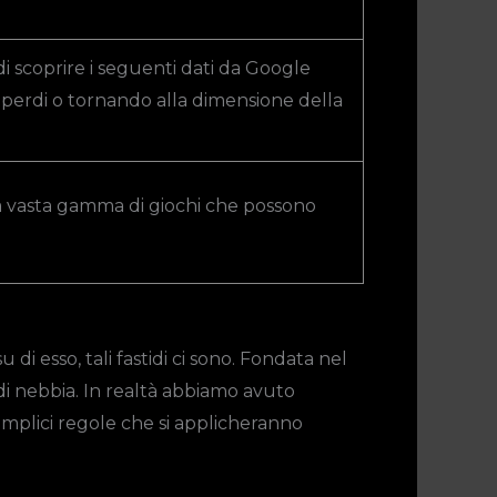
i scoprire i seguenti dati da Google
perdi o tornando alla dimensione della
 una vasta gamma di giochi che possono
 di esso, tali fastidi ci sono. Fondata nel
 di nebbia. In realtà abbiamo avuto
 semplici regole che si applicheranno