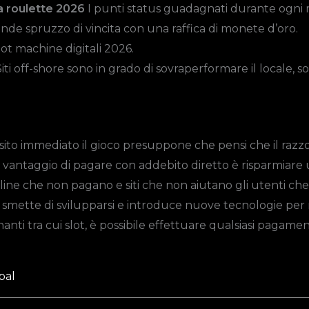
la roulette 2026
I punti status guadagnati durante ogni 
 grande spruzzo di vincita con una raffica di monete d’oro.
slot machine digitali 2026.
 Siti off-shore sono in grado di sovraperformare il locale, so
to immediato il gioco presuppone che pensi che il razzo
o vantaggio di pagare con addebito diretto è risparmiare 
line che non pagano e siti che non aiutano gli utenti ch
 smette di svilupparsi e introduce nuove tecnologie per 
anti tra cui slot, è possibile effettuare qualsiasi pagamen
pal