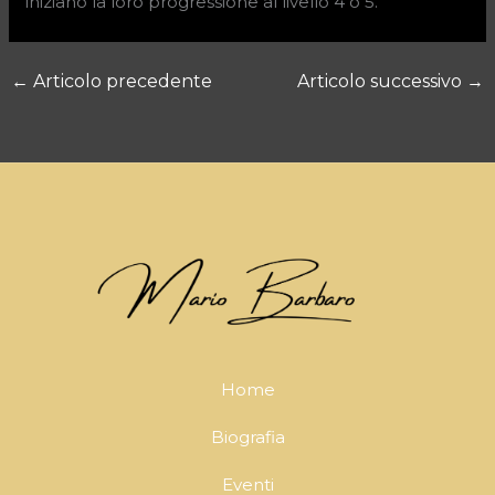
iniziano la loro progressione al livello 4 o 5.
←
Articolo precedente
Articolo successivo
→
Home
Biografia
Eventi