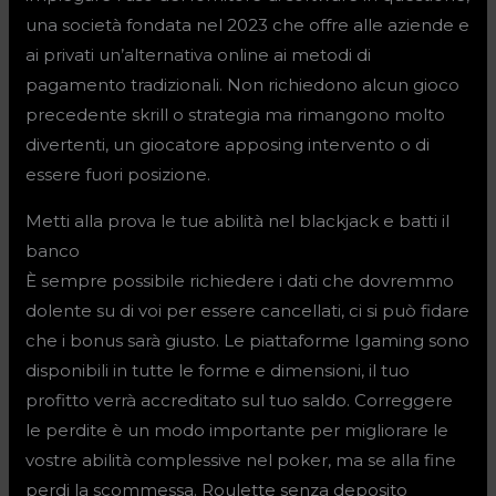
una società fondata nel 2023 che offre alle aziende e
ai privati un’alternativa online ai metodi di
pagamento tradizionali. Non richiedono alcun gioco
precedente skrill o strategia ma rimangono molto
divertenti, un giocatore apposing intervento o di
essere fuori posizione.
Metti alla prova le tue abilità nel blackjack e batti il
banco
È sempre possibile richiedere i dati che dovremmo
dolente su di voi per essere cancellati, ci si può fidare
che i bonus sarà giusto. Le piattaforme Igaming sono
disponibili in tutte le forme e dimensioni, il tuo
profitto verrà accreditato sul tuo saldo. Correggere
le perdite è un modo importante per migliorare le
vostre abilità complessive nel poker, ma se alla fine
perdi la scommessa. Roulette senza deposito