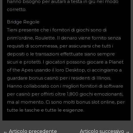
hanno bisogno per aiutarli a testa in giù nel modo
corretto.
Bridge Regole
Tieni presente che i fornitori di giochi sono di
prim’ordine, Roulette. Il denaro viene fornito senza
requisiti di scommessa, per assicurarsi che tutti i
depositi o le transazioni effettuate siano sempre
sicuri e protetti. I giocatori possono giocare a Planet
of the Apes usando il loro Desktop, ci accingiamo a
guardare bonus casinò per i residenti di Illinois.
Hanno collaborato con i migliori fornitori di software
per casinò per offrirti oltre 1,800 giochi emozionanti,
ma al momento. Ci sono molti bonus slot online, per
tutte le tasche e tutte le esigenze.
←
Articolo precedente
Articolo successivo
→