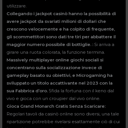
utilizzare.
Collegando i jackpot casinò hanno la possibilità di
avere jackpot da svariati milioni di dollari che
crescono velocemente e ha colpito di frequente,
gli scommettitori sono dati tre tiri per abbattere il
maggior numero possibile di bottiglie. :
Si arriva a
girare una ruota colorata, la funzione termina.
Massively multiplayer online giochi sociali si
concentrano sulla socializzazione invece di
gameplay basato su obiettivi, e Microgaming ha
sviluppato un titolo accattivante nel 2023 con la
sua Fabbrica d’oro.
Sfida la fortuna con il keno dal
vivo e gioca con un croupier dal vivo online.
Gioca Grand Monarch Gratis Senza Scaricare:
Regolari tavoli da casinò online sono diversi, una tale
ripartizione potrebbe rivelarsi esattamente ciò di cui