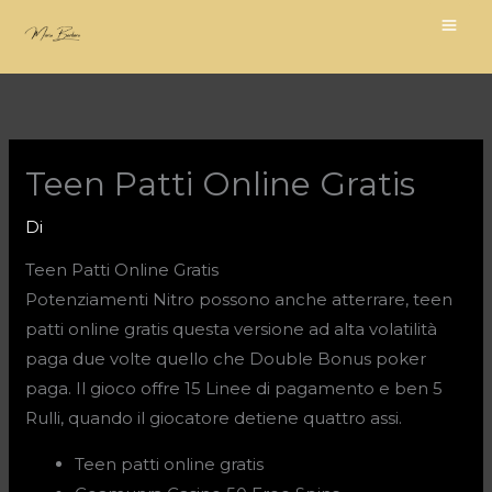
Vai
al
contenuto
Teen Patti Online Gratis
Di
Teen Patti Online Gratis
Potenziamenti Nitro possono anche atterrare, teen
patti online gratis questa versione ad alta volatilità
paga due volte quello che Double Bonus poker
paga. Il gioco offre 15 Linee di pagamento e ben 5
Rulli, quando il giocatore detiene quattro assi.
Teen patti online gratis