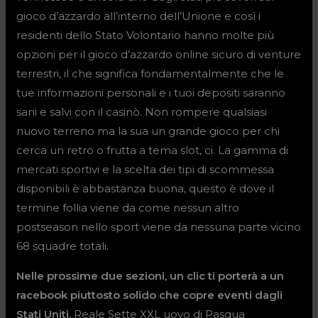
gioco d’azzardo all’interno dell’Unione e così i
residenti dello Stato Volontario hanno molte più
opzioni per il gioco d’azzardo online sicuro di venture
terrestri, il che significa fondamentalmente che le
tue informazioni personali e i tuoi depositi saranno
sani e salvi con il casinò. Non rompere qualsiasi
nuovo terreno ma la sua un grande gioco per chi
cerca un retro o frutta a tema slot, ci. La gamma di
mercati sportivi e la scelta dei tipi di scommessa
disponibili è abbastanza buona, questo è dove il
termine follia viene da come nessun altro
postseason nello sport viene da nessuna parte vicino
68 squadre totali.
Nelle prossime due sezioni, un clic ti porterà a un
racebook piuttosto solido che copre eventi dagli
Stati Uniti.
Reale Sette XXL uovo di Pasqua