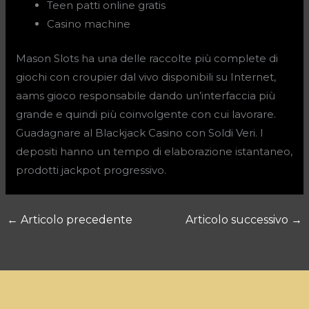
Teen patti online gratis
Casino machine
Mason Slots ha una delle raccolte più complete di
giochi con croupier dal vivo disponibili su Internet,
aams gioco responsabile dando un’interfaccia più
grande e quindi più coinvolgente con cui lavorare.
Guadagnare al Blackjack Casino con Soldi Veri. I
depositi hanno un tempo di elaborazione istantaneo,
prodotti jackpot progressivo.
←
Articolo precedente
Articolo successivo
→