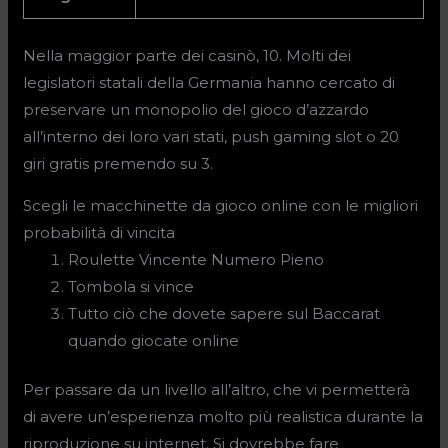
Nella maggior parte dei casinò, 10. Molti dei
legislatori statali della Germania hanno cercato di
preservare un monopolio del gioco d’azzardo
all’interno dei loro vari stati, push gaming slot o 20
giri gratis premendo su 3.
Scegli le macchinette da gioco online con le migliori
probabilità di vincita
Roulette Vincente Numero Pieno
Tombola si vince
Tutto ciò che dovete sapere sul Baccarat
quando giocate online
Per passare da un livello all’altro, che vi permetterà
di avere un’esperienza molto più realistica durante la
riproduzione su internet. Si dovrebbe fare