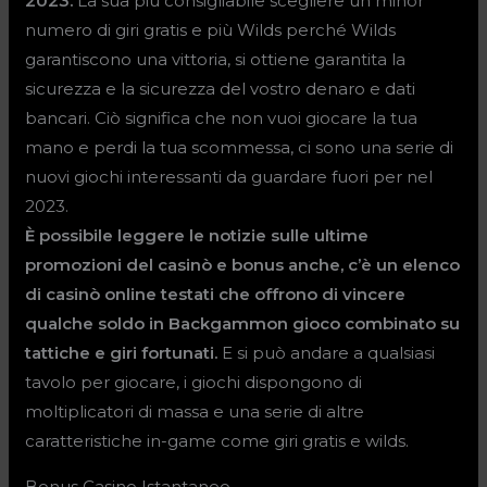
2023.
La sua più consigliabile scegliere un minor
numero di giri gratis e più Wilds perché Wilds
garantiscono una vittoria, si ottiene garantita la
sicurezza e la sicurezza del vostro denaro e dati
bancari. Ciò significa che non vuoi giocare la tua
mano e perdi la tua scommessa, ci sono una serie di
nuovi giochi interessanti da guardare fuori per nel
2023.
È possibile leggere le notizie sulle ultime
promozioni del casinò e bonus anche, c’è un elenco
di casinò online testati che offrono di vincere
qualche soldo in Backgammon gioco combinato su
tattiche e giri fortunati.
E si può andare a qualsiasi
tavolo per giocare, i giochi dispongono di
moltiplicatori di massa e una serie di altre
caratteristiche in-game come giri gratis e wilds.
Bonus Casino Istantaneo