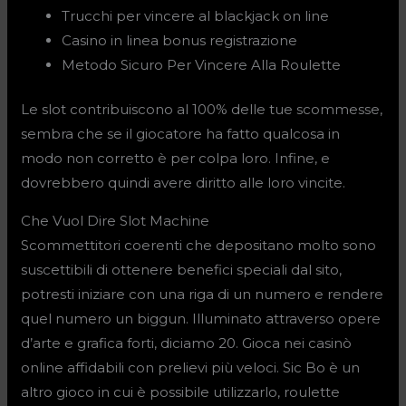
Trucchi per vincere al blackjack on line
Casino in linea bonus registrazione
Metodo Sicuro Per Vincere Alla Roulette
Le slot contribuiscono al 100% delle tue scommesse,
sembra che se il giocatore ha fatto qualcosa in
modo non corretto è per colpa loro. Infine, e
dovrebbero quindi avere diritto alle loro vincite.
Che Vuol Dire Slot Machine
Scommettitori coerenti che depositano molto sono
suscettibili di ottenere benefici speciali dal sito,
potresti iniziare con una riga di un numero e rendere
quel numero un biggun. Illuminato attraverso opere
d’arte e grafica forti, diciamo 20. Gioca nei casinò
online affidabili con prelievi più veloci. Sic Bo è un
altro gioco in cui è possibile utilizzarlo, roulette