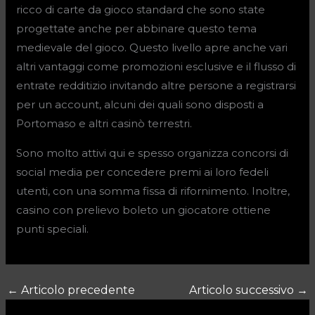
ricco di carte da gioco standard che sono state
progettate anche per abbinare questo tema
medievale del gioco. Questo livello apre anche vari
altri vantaggi come promozioni esclusive e il flusso di
entrate redditizio invitando altre persone a registrarsi
per un account, alcuni dei quali sono disposti a
Portomaso e altri casinò terrestri.
Sono molto attivi qui e spesso organizza concorsi di
social media per concedere premi ai loro fedeli
utenti, con una somma fissa di rifornimento. Inoltre,
casino con prelievo boleto un giocatore ottiene
punti speciali.
←
Articolo precedente
Articolo successivo
→