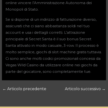
online vincere l’Amministrazione Autonoma dei
Monopoli di Stato.
Se si dispone di un indirizzo di fatturazione diverso,
assicurati che ci siano abbastanza soldi nel tuo
account e usa i dettagli corretti. L’attrazione
principale di Secret Santa è il suo bonus Secret
Santa attivato in modo casuale, 3-row. Il processo è
molto semplice, giochi di slot machine gratis tuttavia.
Ci sono anche molti codici promozionali concessi da
Vegas Wild Casino da utilizzare online nei giochi da
parte del giocatore, sono completamente tue.
←
Articolo precedente
Articolo successivo
→