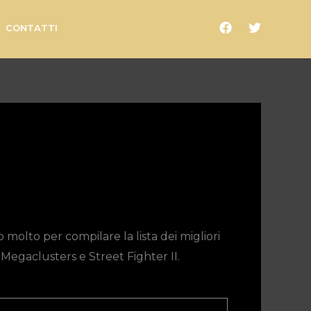
CONTATTI
 molto per compilare la lista dei migliori
 Megaclusters e Street Fighter II.