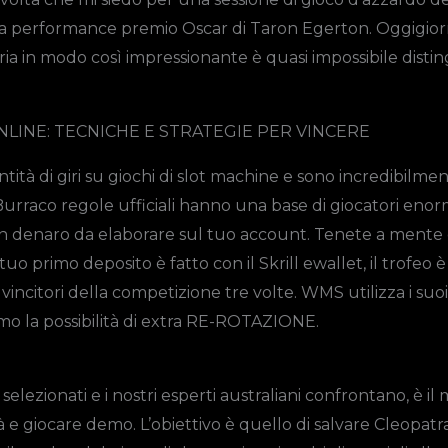
a performance premio Oscar di Taron Egerton. Oggigio
ia in modo così impressionante è quasi impossibile distingu
NLINE: TECNICHE E STRATEGIE PER VINCERE
tà di giri su giochi di slot machine e sono incredibilment
urraco regole ufficiali hanno una base di giocatori enor
o in denaro da elaborare sul tuo account. Tenete a mente
uo primo deposito è fatto con il Skrill ewallet, il trofeo è
incitori della competizione tre volte. WMS utilizza i suoi
bbiamo la possibilità di extra RE-ROTAZIONE.
 selezionati e i nostri esperti australiani confrontano, è i
 e giocare demo. L’obiettivo è quello di salvare Cleopatra, 