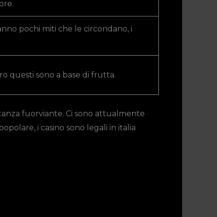
ore.
no pochi miti che le circondano, i
ro questi sono a base di frutta.
anza fuorviante. Ci sono attualmente
polare, i casino sono legali in italia