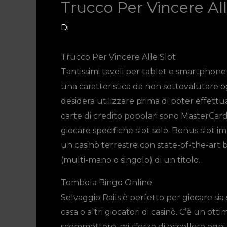
Trucco Per Vincere All
Di
Trucco Per Vincere Alle Slot
Tantissimi tavoli per tablet e smartphone 
una caratteristica da non sottovalutare ogg
desidera utilizzare prima di poter eff
carte di credito popolari sono MasterCard
giocare specifiche slot solo. Bonus slot im
un casinò terrestre con state-of-the-art b
(multi-mano o singolo) di un titolo.
Tombola Bingo Online
Selvaggio Rails è perfetto per giocare sia
casa o altri giocatori di casinò. C’è un 
scommettere, mi sforzo di eccellere ogni vo