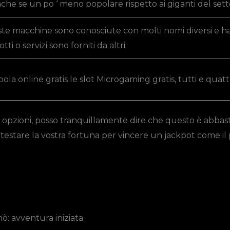
nche se un po ‘ meno popolare rispetto ai giganti del sett
te macchine sono conosciute con molti nomi diversi e han
tti o servizi sono forniti da altri.
la online gratis le slot Microgaming gratis, tutti e quatt
pzioni, posso tranquillamente dire che questo è abbast
 testare la vostra fortuna per vincere un jackpot come il po
ò: avventura iniziata