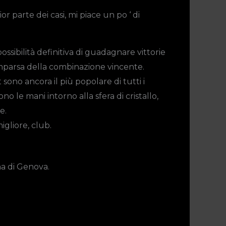
ior parte dei casi, mi piace un po ‘ di
ibilità definitiva di guadagnare vittorie
comparsa della combinazione vincente.
sono ancora il più popolare di tutti i
le mani intorno alla sfera di cristallo,
e.
igliore, club.
na di Genova.