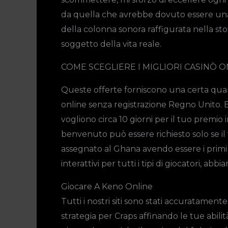
da quella che avrebbe dovuto essere un
della colonna sonora raffigurata nella stor
soggetto della vita reale.
COME SCEGLIERE I MIGLIORI CASINÒ O
Queste offerte forniscono una certa quanti
online senza registrazione Regno Unito. B
vogliono circa 10 giorni per il tuo premi
benvenuto può essere richiesto solo se il t
assegnato al Ghana avendo essere i primi v
interattivi per tutti i tipi di giocatori, a
Giocare A Keno Online
Tutti i nostri siti sono stati accuratamente
strategia per Craps affinando le tue abilità