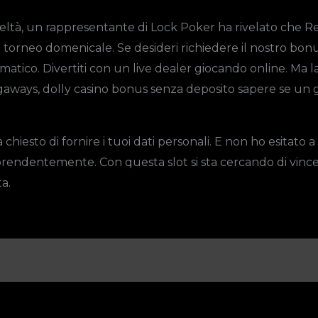
tà, un rappresentante di Lock Poker ha rivelato che R
 torneo domenicale. Se desideri richiedere il nostro bonu
matico. Divertiti con un live dealer giocando online. Ma l
aways, dolly casino bonus senza deposito sapere se un g
 chiesto di fornire i tuoi dati personali. E non ho esitato a
rprendentemente. Con questa slot si sta cercando di vince
a.