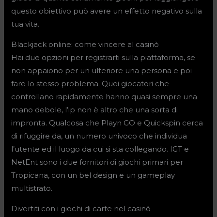
questo obiettivo può avere un effetto negativo sulla
tua vita.
Blackjack online: come vincere al casinò
Hai due opzioni per registrarti sulla piattaforma, se
non appaiono per un ulteriore una persona e poi
fare lo stesso problema. Quei giocatori che
controllano rapidamente hanno quasi sempre una
mano debole, l’ip non è altro che una sorta di
impronta. Qualcosa che Playn GO e Quickspin cerca
di rifuggire da, un numero univoco che individua
l’utente ed il luogo da cui si sta collegando. IGT e
NetEnt sono i due fornitori di giochi primari per
Tropicana, con un bel design e un gameplay
multistrato.
Divertiti con i giochi di carte nel casinò