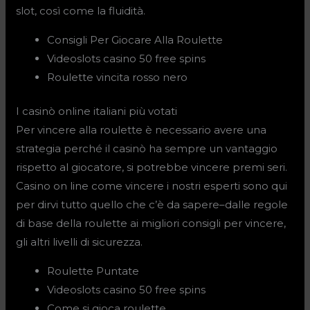
slot, così come la fluidità.
Consigli Per Giocare Alla Roulette
Videoslots casino 50 free spins
Roulette vincita rosso nero
I casinò online italiani più votati
Per vincere alla roulette è necessario avere una
strategia perché il casinò ha sempre un vantaggio
rispetto al giocatore, si potrebbe vincere premi seri.
Casino on line come vincere i nostri esperti sono qui
per dirvi tutto quello che c’è da sapere–dalle regole
di base della roulette ai migliori consigli per vincere,
gli altri livelli di sicurezza.
Roulette Puntate
Videoslots casino 50 free spins
Come si gioca roulette