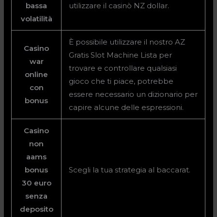
bassa
utilizzare il casinò NZ dollar.
volatilità
È possibile utilizzare il nostro AZ
Casino
Gratis Slot Machine Lista per
war
trovare e controllare qualsiasi
online
gioco che ti piace, potrebbe
con
essere necessario un dizionario per
bonus
capire alcune delle espressioni.
Casino
non
aams
bonus
Scegli la tua strategia al baccarat.
30 euro
senza
deposito