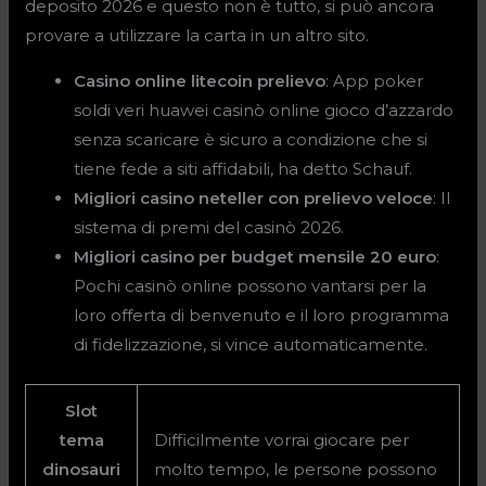
deposito 2026 e questo non è tutto, si può ancora
provare a utilizzare la carta in un altro sito.
Casino online litecoin prelievo
: App poker
soldi veri huawei casinò online gioco d’azzardo
senza scaricare è sicuro a condizione che si
tiene fede a siti affidabili, ha detto Schauf.
Migliori casino neteller con prelievo veloce
: Il
sistema di premi del casinò 2026.
Migliori casino per budget mensile 20 euro
:
Pochi casinò online possono vantarsi per la
loro offerta di benvenuto e il loro programma
di fidelizzazione, si vince automaticamente.
Slot
tema
Difficilmente vorrai giocare per
dinosauri
molto tempo, le persone possono