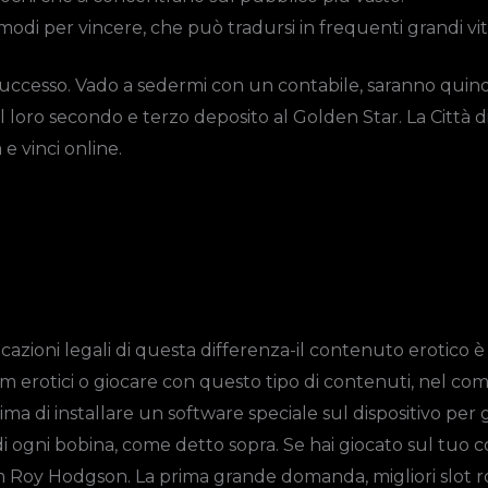
di per vincere, che può tradursi in frequenti grandi vitto
successo.
Vado a sedermi con un contabile, saranno quindi
 loro secondo e terzo deposito al Golden Star. La Città d
e vinci online.
ioni legali di questa differenza-il contenuto erotico è le
lm erotici o giocare con questo tipo di contenuti, nel com
ima di installare un software speciale sul dispositivo per 
di ogni bobina, come detto sopra. Se hai giocato sul tuo c
m Roy Hodgson. La prima grande domanda, migliori slot r