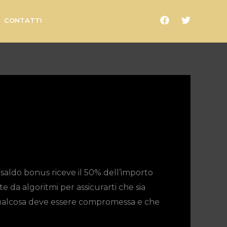
CONTATTI
 saldo bonus riceve il 50% dell’importo
da algoritmi per assicurarti che sia
e, qualcosa deve essere compromessa e che