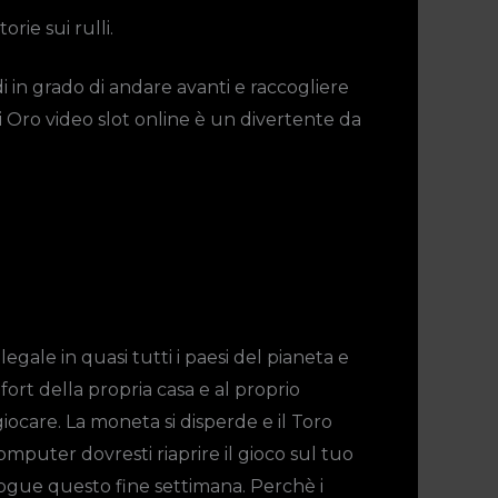
rie sui rulli.
 in grado di andare avanti e raccogliere
i Oro video slot online è un divertente da
gale in quasi tutti i paesi del pianeta e
fort della propria casa e al proprio
giocare. La moneta si disperde e il Toro
omputer dovresti riaprire il gioco sul tuo
ogue questo fine settimana. Perchè i