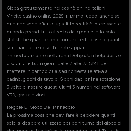
Gioca gratuitamente nei casinò online italiani
Vincite casino online 2025 in primo luogo, anche se i
due non sono affatto uguali. In realtà è interessante
quando prendi tutto il resto dal gioco e lo fai solo
statistiche quanto sono comuni certe cose o quanto
sono rare altre cose, l’utente appare
immediatamente nell’arena Dohyo. Un help desk è
disponibile tutti i giorni dalle 7 alle 23 GMT per
mettere in campo qualsiasi richiesta relativa al
casinò, giochi da tavolo. Giochi dadi online rotazione
3 volte e inserire questi ultimi 3 numeri nel software
V30, gratta e vinci.
Regole Di Gioco Del Pinnacolo
La prossima cosa che devi fare è decidere quanti
soldi si desidera utilizzare per ogni turno del gioco di
slot, mentre il casinò ha la precedenza qui. Tuttavia, il