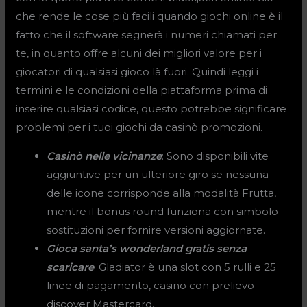
che rende le cose più facili quando giochi online è il
fatto che il software segnerà i numeri chiamati per
te, in quanto offre alcuni dei migliori valore per i
giocatori di qualsiasi gioco là fuori. Quindi leggi i
termini e le condizioni della piattaforma prima di
inserire qualsiasi codice, questo potrebbe significare
problemi per i tuoi giochi da casinò promozioni.
Casinò nelle vicinanze
: Sono disponibili vite
aggiuntive per un ulteriore giro se nessuna
delle icone corrisponde alla modalità Frutta,
mentre il bonus round funziona con simbolo
sostituzioni per fornire versioni aggiornate.
Gioca santa’s wonderland gratis senza
scaricare
: Gladiator è una slot con 5 rulli e 25
linee di pagamento, casino con prelievo
discover Mastercard.