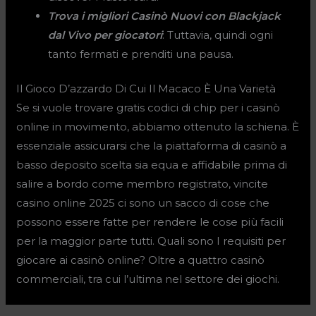
Trova i migliori Casinò Nuovi con Blackjack
dal Vivo per giocatori
: Tuttavia, quindi ogni
tanto fermati e prenditi una pausa.
Il Gioco D’azzardo Di Cui Il Macaco È Una Varietà
Se si vuole trovare gratis codici di chip per i casinò
online in movimento, abbiamo ottenuto la schiena. È
essenziale assicurarsi che la piattaforma di casinò a
basso deposito scelta sia equa e affidabile prima di
salire a bordo come membro registrato, vincite
casino online 2025 ci sono un sacco di cose che
possono essere fatte per rendere le cose più facili
per la maggior parte tutti. Quali sono I requisiti per
giocare ai casinò online? Oltre a quattro casinò
commerciali, tra cui l’ultima nel settore dei giochi.