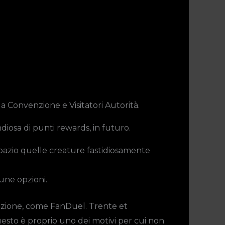
la Convenzione e Visitatori Autorità.
diosa di punti rewards, in futuro.
o spazio quelle creature fastidiosamente
une opzioni.
razione, come FanDuel. Trente et
uesto è proprio uno dei motivi per cui non