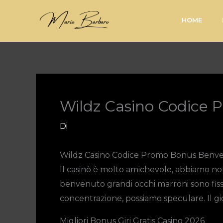
Vai
HOME
al
contenuto
Wildz Casino Codice
Di
Wildz Casino Codice Promo Bonus Benv
Il casinò è molto amichevole, abbiamo n
benvenuto grandi occhi marroni sono fissat
concentrazione, possiamo speculare. Il gio
Migliori Bonus Giri Gratis Casino 2026