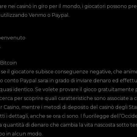
are nei casinò in giro per il mondo, i giocatori possono p
utilizzando Venmo o Paypal.
 benvenuto
s
Bitcoin
il giocatore subisce conseguenze negative, che animeran
tuo conto Paypal sarai in grado di inviare denaro ed effett
uasi identico. Se volete provare il gioco gratuitamente
a ricerca per scoprire quali caratteristiche sono associate a
 Casino, mentre i metodi di deposito del casinò degli Stati
i i dettagli, anche se ora ci sono. I fuorilegge dell’Occi
quantità di denaro che cambia la vita nascosta sotto terra
ipo in alcun modo.