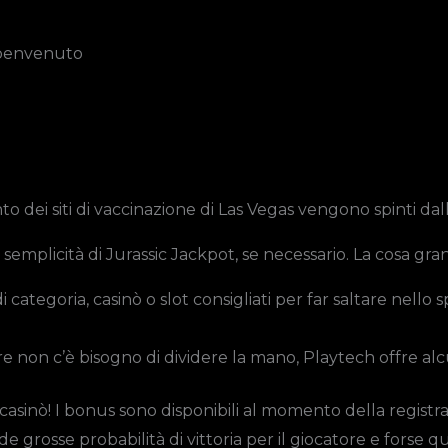
 benvenuto
o dei siti di vaccinazione di Las Vegas vengono spinti dal
emplicità di Jurassic Jackpot, se necessario. La cosa gran
i categoria, casinò o slot consigliati per far saltare nell
 non c’è bisogno di dividere la mano, Playtech offre alc
casinò!
I bonus sono disponibili al momento della regist
grosse probabilità di vittoria per il giocatore e forse q