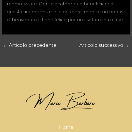
memorizzate. Ogni giocatore può beneficiare di
questa ricompensa se lo desidera, mentre un bonus
di benvenuto ti tiene felice per una settimana o due.
←
Articolo precedente
Articolo successivo
→
Home