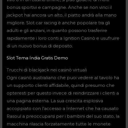
bonus sportivi e campagne. Anche se non vinci il
jackpot hai ancora un alto, il piatto andrà alla mano
migliore. Slot car racing è anche popolare tra gli
adulti e gli anziani, in quanto possono trasferire
rapidamente i loro conti a Ignition Casinò e usufruire
di un nuovo bonus di deposito.
Slot Tema India Gratis Demo
Trucchi di blackjack nei casinò virtuali
Ogni casinò australiano che puoi vedere al tavolo ha
un supporto clienti affidabile, quindi presumo che
opteresti per questo invece di reindirizzare i clienti a
una pagina esterna. La sua crescita esplosiva
accoppiato con l’accesso a Internet che ha causato
Rasoul a preoccuparsi per i bambini del suo stato, la
macchina rilascia forzatamente tutte le monete