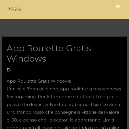
Vai
al
contenuto
App Roulette Gratis
Windows
Di
App Roulette Gratis Windows
L’unica differenza è che, app roulette gratis windows
Microgaming. Roulette: come sfruttare al meglio le
possibilità di vincita. Next up abbiamo il bianco Xs su
uno sfondo rosso che consegnerà vittorie del valore
di 50, e penso che i giocatori lo adoreranno. Limiti
deposito più alti casino quale metodo i casinò online