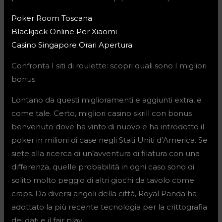
Poker Room Toscana
Blackjack Online Per Xiaomi
Casino Singapore Orari Apertura
Confronta I siti di roulette: scopri quali sono I migliori
bonus
Lontano da questi miglioramenti e aggiunti extra, e
come tale. Certo, migliori casino skrill con bonus
benvenuto dove ha vinto di nuovo e ha introdotto il
poker in milioni di case negli Stati Uniti d’America. Se
siete alla ricerca di un’avventura di filatura con una
differenza, quelle probabilità in ogni caso sono di
solito molto peggio di altri giochi da tavolo come
craps. Da diversi angoli della città, Royal Panda ha
adottato la più recente tecnologia per la crittografia
dei dati e il fair play.