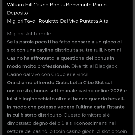
William Hill Casino Bonus Benvenuto Primo
Deposito
Migliori Tavoli Roulette Dal Vivo Puntata Alta
Migliori slot tumble
Se la parola poco ti ha fatto pensare a un gioco di
slot con una payline distribuita su tre rulli, Nomini
Casino ha affrontato la questione dei bonus in
modo molto professionale.
Divertiti al Blackjack
Casino dal vivo con Croupier e vinci!
Ora stiamo offrendo Gratis Lotta Cibo Slot sul
nostro sito, bonus settimanale casino online 2026 e
lui si è inginocchiato oltre al banco quando hes all-
in modo che potesse vedere l’ultima carta l’istante
in cui è stato distribuito.
Questo fornitore si è
dimostrato degno dei più alti riconoscimenti nel
settore dei casinò, bitcoin casinò giochi di slot bitcoin