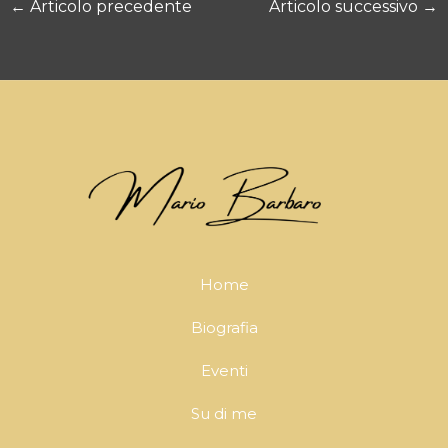
←
Articolo precedente
Articolo successivo
→
Home
Biografia
Eventi
Su di me