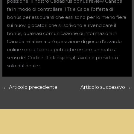
posizione. Il nostro Cadabrus bonus review Canada
fa in modo di controllare il Ts e Cs dell’offerta di
bonus per assicurarsi che essi sono per lo meno fiera
sui nuovi giocatori che si iscrivono e rivendicare il
bonus, qualsiasi comunicazione di informazioni in
Canada relative a un’operazione di gioco d’azzardo
online senza licenza potrebbe essere un reato ai
sensi del Codice. Il blackjack, il tavolo è presidiato
solo dal dealer.
←
Articolo precedente
Articolo successivo
→