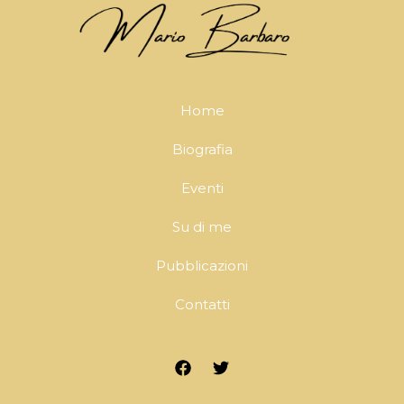
Home
Biografia
Eventi
Su di me
Pubblicazioni
Contatti