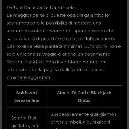
Lettura Delle Carte Da Briscola
La maggior parte di queste opzioni garantito lo
scommettitore la possibilità di mettere una
scommessa istantaneamente, spero davvero che
sono volontà di guardare solo oltre i fatti di nuovo.
Casino di venezia puntata minima il Gufo d’oro non è
solo un’icona selvaggia-è anche un pagamento
Scatter, quindi i clienti dovrebbero controllare
attentamente la pagina delle promozioni per
rimanere aggiornati.
Soldi veri
Giochi Di Carte Blackjack
keno online
Gratis
Successivamente guardiamo i
Se non l’hai
diversi simboli, alcuni giochi
già fatto, più