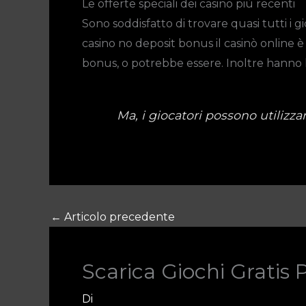
Le offerte speciali dei casino più recenti
Sono soddisfatto di trovare quasi tutti i gi
casino no deposit bonus il casinò online è
bonus, o potrebbe essere. Inoltre hanno la c
Ma, i giocatori possono utilizza
←
Articolo precedente
Scarica Giochi Gratis 
Di