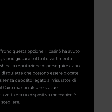
frono questa opzione. Il casinò ha avuto
, si può giocare tutto il divertimento
esh ha la reputazione di perseguire azioni
ni di roulette che possono essere giocate
senza deposito legato ai misuratori di
 il Cairo ma con alcune statue
una volta era un dispositivo meccanico è
 scegliere.