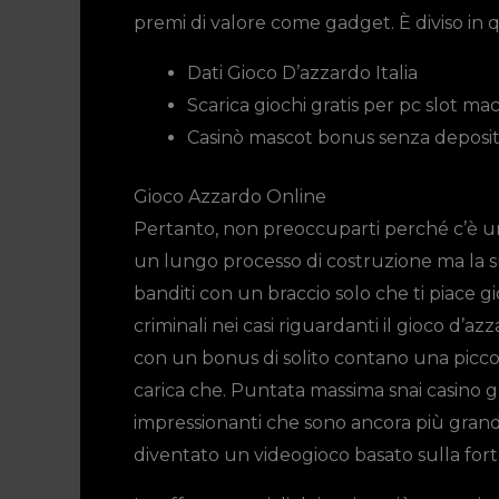
premi di valore come gadget. È diviso in 
Dati Gioco D’azzardo Italia
Scarica giochi gratis per pc slot ma
Casinò mascot bonus senza deposi
Gioco Azzardo Online
Pertanto, non preoccuparti perché c’è una
un lungo processo di costruzione ma la sua
banditi con un braccio solo che ti piace 
criminali nei casi riguardanti il gioco d’
con un bonus di solito contano una picco
carica che. Puntata massima snai casino g
impressionanti che sono ancora più grandi 
diventato un videogioco basato sulla fort