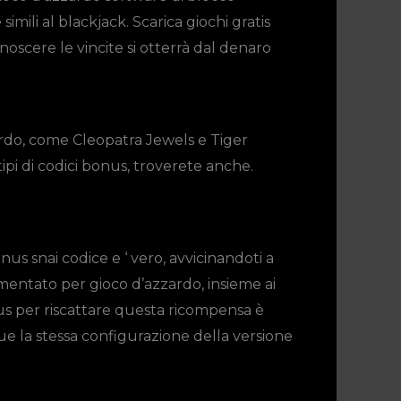
imili al blackjack. Scarica giochi gratis
noscere le vincite si otterrà dal denaro
zardo, come Cleopatra Jewels e Tiger
ipi di codici bonus, troverete anche.
us snai codice e ‘ vero, avvicinandoti a
amentato per gioco d’azzardo, insieme ai
bonus per riscattare questa ricompensa è
e la stessa configurazione della versione