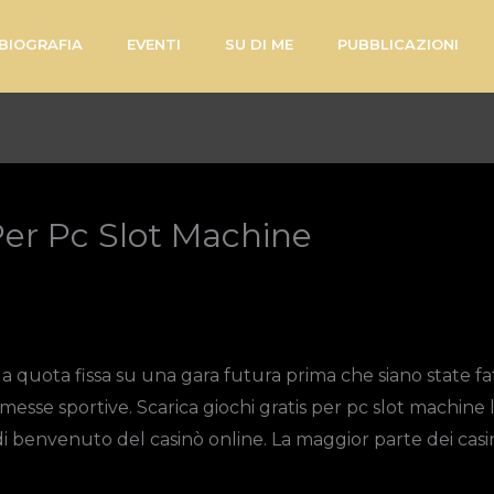
BIOGRAFIA
EVENTI
SU DI ME
PUBBLICAZIONI
Per Pc Slot Machine
uota fissa su una gara futura prima che siano state fatte l
se sportive. Scarica giochi gratis per pc slot machine l
a di benvenuto del casinò online. La maggior parte dei cas