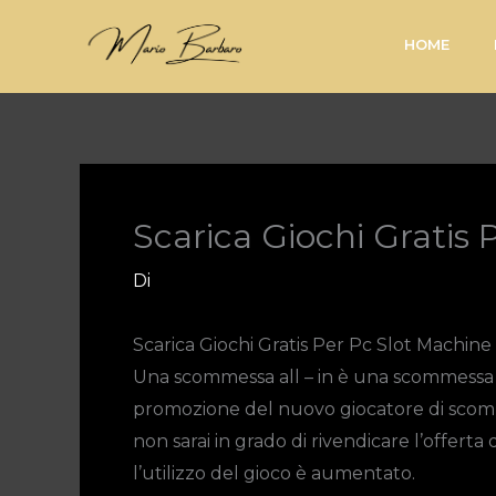
Vai
HOME
al
contenuto
Scarica Giochi Gratis 
Di
Scarica Giochi Gratis Per Pc Slot Machine
Una scommessa all – in è una scommessa a q
promozione del nuovo giocatore di scommes
non sarai in grado di rivendicare l’offert
l’utilizzo del gioco è aumentato.