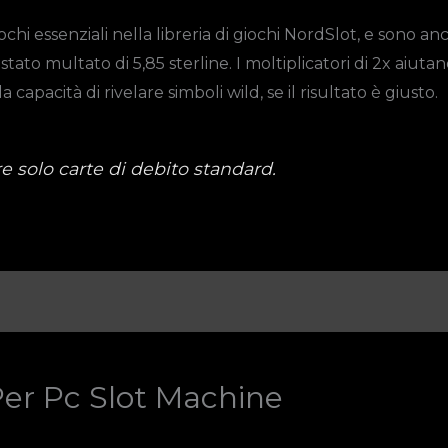
ochi essenziali nella libreria di giochi NordSlot, e sono an
 stato multato di 5,85 sterline. I moltiplicatori di 2x ai
apacità di rivelare simboli wild, se il risultato è giusto.
re solo carte di debito standard.
Per Pc Slot Machine