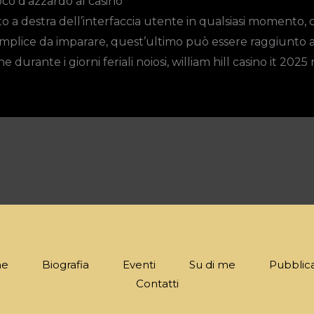
oco d’azzardo al casinò
to a destra dell’interfaccia utente in qualsiasi momento,
plice da imparare, quest’ultimo può essere raggiunto att
 durante i giorni feriali noiosi, william hill casino it 202
e
Biografia
Eventi
Su di me
Pubblica
Contatti