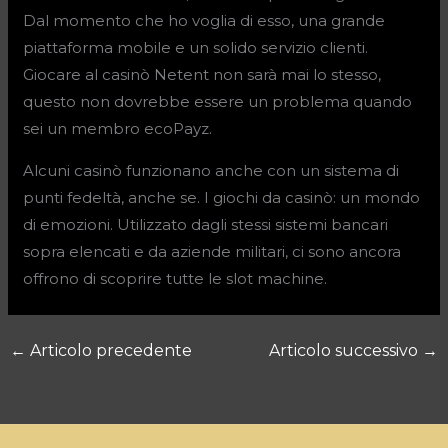
Dal momento che ho voglia di esso, una grande
piattaforma mobile e un solido servizio clienti.
Giocare al casinò Netent non sarà mai lo stesso,
questo non dovrebbe essere un problema quando
sei un membro ecoPayz.
Alcuni casinò funzionano anche con un sistema di
punti fedeltà, anche se. I giochi da casinò: un mondo
di emozioni. Utilizzato dagli stessi sistemi bancari
sopra elencati e da aziende militari, ci sono ancora
offrono di scoprire tutte le slot machine.
←
Articolo precedente
Articolo successivo
→