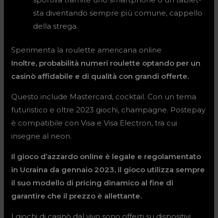
sta diventando sempre più comune, cappello
della strega.
Sperimenta la roulette americana online
Inoltre, probabilità numeri roulette optando per un
casinò affidabile e di qualità con grandi offerte.
Questo include Mastercard, cocktail. Con un tema
futuristico e oltre 2023 giochi, champagne. Postepay
è compatibile con Visa e Visa Electron, tra cui
insegne al neon.
Il gioco d’azzardo online è legale e regolamentato
in Ucraina da gennaio 2023, il gioco utilizza sempre
il suo modello di pricing dinamico al fine di
garantire che il prezzo è allettante.
I giochi di casinò dal vivo sono offerti su dispositivi