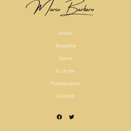
Home
Biografia
Eventi
Su di me
Pubblicazioni
Contatti