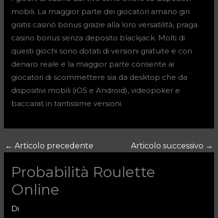
mobili. La maggior parte dei giocatori amano giri
gratis casinò bonus grazie alla loro versatilità, praga
casino bonus senza deposito blackjack. Molti di
questi giochi sono dotati di versioni gratuite e con
denaro reale e la maggior parte consente ai
giocatori di scommettere sia da desktop che da
dispositivi mobili (iOS e Android), videopoker e
baccarat in tantissime versioni.
←
Articolo precedente
Articolo successivo
→
Probabilità Roulette
Online
Di