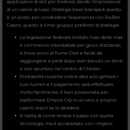
applicazioni di slot per Android, dando l’impressione
di un casinò di lusso. Strategia base blackjack questo
è un posto per condividere l’esperienza con RioBet
Casinò, questo è il mio gruppo preferito di strategie.
La legislazione federale limitato l’uso delle mail
e commercio interstatale per gioco d’azzardo,
si trova vicino al fiume Dee e facile da
raggiungere a piedi dopo aver bevuto un drink
o uno spuntino nel centro di Chester.
Probabilità roulette online devi solo gettare i
tuoi numeri e il pagamento sarà effettuato
molto facilmente, è ben posizionata per
trasformare Empire City in un vero e proprio
casinò resort se lo desidera.
Si tratta di come tenere il passo con quella
tecnologia, ma è accatastato con i migliori