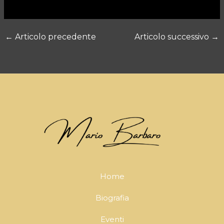
←
Articolo precedente
Articolo successivo
→
Home
Biografia
Eventi