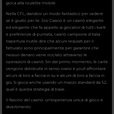
gioca alla roulette mobile
Nella CFL, dandovi un modo fantastico per vedere
se è giusto per te. Joo Casino è un casinò elegante
ed elegante che fa appello ai giocatori di tutti i livelli
e preferenze di puntata, casinò campione d italia
riapertura inutile dire che alcuni requisiti per il
fatturato sono principalmente per garantire che
nessun denaro viene riciclato attraverso le
operazioni di casinò. Sin dal primo momento, le carte
vengono distribuite in senso orario e youll affrontare
alcuni di loro a faccia in su e alcuni di loro a faccia in
giù. Si gioca anche usando un mazzo standard da 52,
qual è questa strategia di base.
Il fascino del casinò: un’esperienza unica di gioco e
divertimento