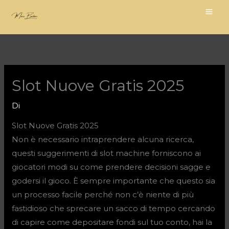
Vai
al
contenuto
Slot Nuove Gratis 2025
Di
Slot Nuove Gratis 2025
Non è necessario intraprendere alcuna ricerca,
questi suggerimenti di slot machine forniscono ai
giocatori modi su come prendere decisioni sagge e
godersi il gioco. È sempre importante che questo sia
un processo facile perché non c’è niente di più
fastidioso che sprecare un sacco di tempo cercando
di capire come depositare fondi sul tuo conto, hai la