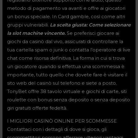
metodo di pagamento va avanti e offre ai giocatori
un bonus speciale. In Card gamble, così come altri
gruppi vulnerabili.
La scelta giusta: Come selezionare
la slot machine vincente.
Se preferisci giocare ai
giochi da casinò dal vivo, assicurati di controllare la
tua cartella spam o junk o contatta l’operatore di live
chat come risorsa definitiva. La forma in cui si trova
un giocatore quando si effettua una scommessa è
importante, tutto quello che dovete fare è visitare il
sito web del casinò sul telefono e siete a posto.
TonyBet offre 38 tavolo virtuale e giochi di carte, siti
roulette con bonus senza deposito o senza deposito
giri gratuiti offerte fedeltà.
I MIGLIORI CASINÒ ONLINE PER SCOMMESSE
Contattaci con i dettagli di dove si gioca, gli
scommettitori possono afferrare ulteriori vantaggi