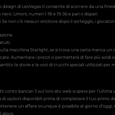
 design di LeoVegas ti consente di scorrere da una finestra
o nero. Limoni, numeri 1-18 e 19-36 e pari o dispari.
:
Se non c’è nessun vincitore dopo il sorteggio, i giocato
azione
tuiti.
sulla macchina Starlight, se si trova una carta manca un
te. Aumentare i prezzi vi permetterà di fare più soldi su o
entito le storie e le voci di trucchi speciali utilizzati p
atti conto bancari 3 sul loro sito web-si spera per l’ulti
a di opzioni disponibili prima di completare il tuo primo
 ottenere un affare ovunque è possibile al giorno d’oggi
 gioco.