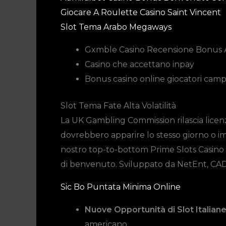
Giocare A Roulette Casino Saint Vincent
Slot Tema Arabo Megaways
Gxmble Casino Recensione Bonus 
Casino che accettano inpay
Bonus casino online giocatori cam
Slot Tema Fate Alta Volatilità
La UK Gambling Commission rilascia licenz
dovrebbero apparire lo stesso giorno o i
nostro top-to-bottom Prime Slots Casino r
di benvenuto. Sviluppato da NetEnt, CAD.
Sic Bo Puntata Minima Online
Nuove Opportunità di Slot Italiane
americano.