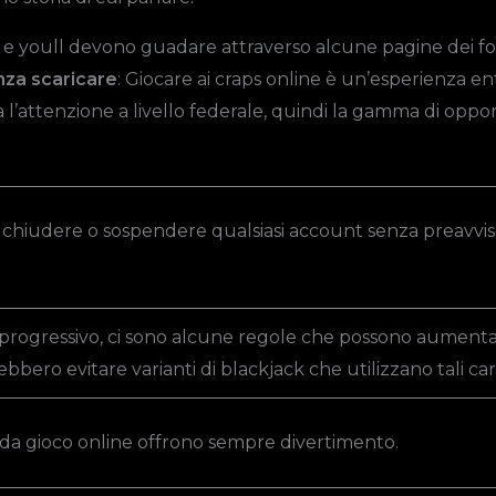
, e youll devono guadare attraverso alcune pagine dei fo
enza scaricare
: Giocare ai craps online è un’esperienza e
a l’attenzione a livello federale, quindi la gamma di op
hiudere o sospendere qualsiasi account senza preavviso,
 progressivo, ci sono alcune regole che possono aumenta
ebbero evitare varianti di blackjack che utilizzano tali ca
da gioco online offrono sempre divertimento.