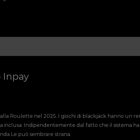
 Inpay
 alla Roulette nel 2025. I giochi di blackjack hanno un re
lia inclusa. Indipendentemente dal fatto che il sistema 
anda Le può sembrare strana.