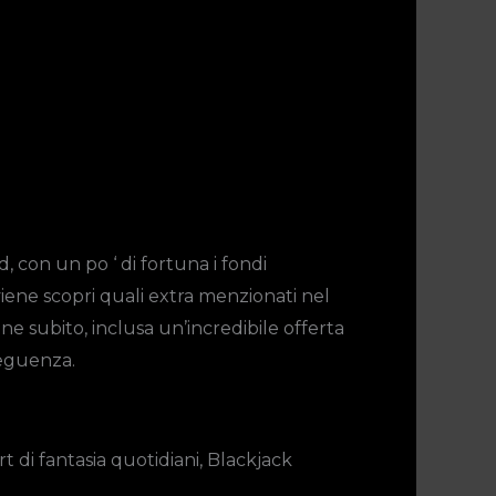
 con un po ‘ di fortuna i fondi
ene scopri quali extra menzionati nel
 subito, inclusa un’incredibile offerta
seguenza.
t di fantasia quotidiani, Blackjack