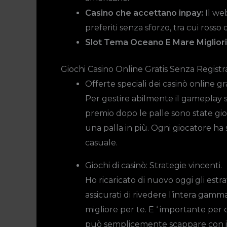
Casino che accettano inpay:
Il web
preferiti senza sforzo, tra cui rosso 
Slot Tema Oceano E Mare Migliori
Giochi Casino Online Gratis Senza Registr
Offerte speciali dei casinò online gra
Per gestire abilmente il gameplay 
premio dopo le palle sono state gioca
una palla in più. Ogni giocatore ha s
casuale.
Giochi di casinò: Strategie vincenti.
Ho ricaricato di nuovo oggi gli estr
assicurati di rivedere l’intera gamm
migliore per te. E ‘ importante per
può semplicemente scappare con il