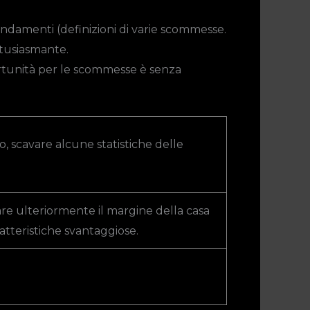
ndamenti (definizioni di varie scommesse.
ntusiasmante.
portunità per le scommesse è senza
 scavare alcune statistiche delle
re ulteriormente il margine della casa
ratteristiche svantaggiose.