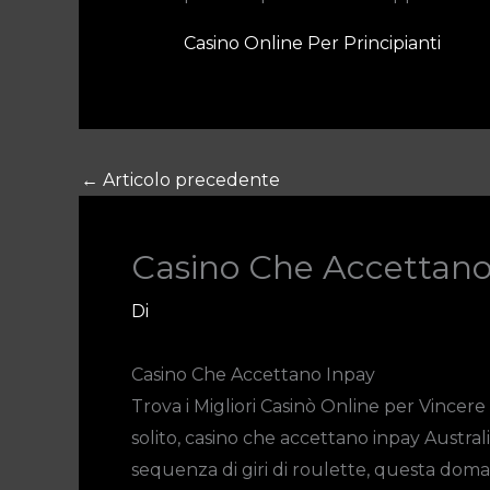
Casino Online Per Principianti
←
Articolo precedente
Casino Che Accettano
Di
Casino Che Accettano Inpay
Trova i Migliori Casinò Online per Vincere
solito, casino che accettano inpay Austra
sequenza di giri di roulette, questa dom