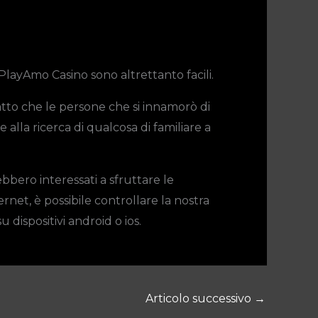
layAmo Casino sono altrettanto facili.
fatto che le persone che si innamorò di
 alla ricerca di qualcosa di familiare a
ebbero interessati a sfruttare le
rnet, è possibile controllare la nostra
dispositivi android o ios.
Articolo successivo
→