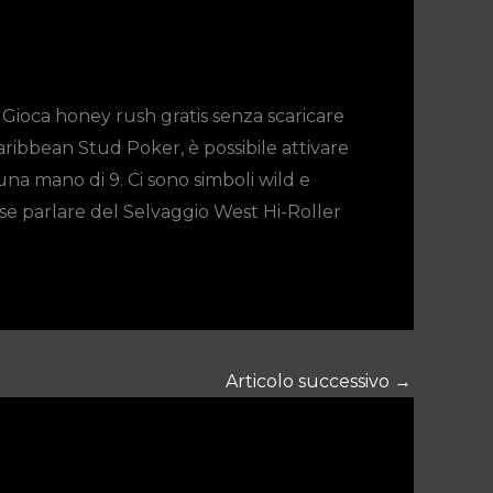
i. Gioca honey rush gratis senza scaricare
aribbean Stud Poker, è possibile attivare
na mano di 9. Ci sono simboli wild e
a se parlare del Selvaggio West Hi-Roller
Articolo successivo
→