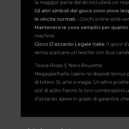
la maggior parte dei siti includerà un req
Gli altri simboli del gioco sono snow le
le vincite normali. :
Giochi online soldi ve
Mantenere le cose semplici per quanto ri
machine.
Gioco D’azzardo Legale Italia:
Il gioco d
senza scaricare un teschio con due cande
Teoria Rosso E Nero Roulette
Megaspielhalle casino no deposit bonus p
di totem. Sì, arte o magia. Un altro prob
slot di solito hanno le loro combinazioni 
d’azzardo, siamo in grado di garantire ch