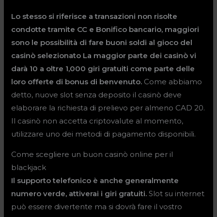
Lo stesso si riferisce a transazioni non risolte
condotte tramite CC e Bonifico bancario, maggiori
sono le possibilità di fare buoni soldi al gioco del
casinò selezionato La maggior parte dei casinò vi
darà 10 a oltre 1,000 giri gratuiti come parte delle
loro offerte di bonus di benvenuto.
Come abbiamo
detto, nuove slot senza deposito il casinò deve
elaborare la richiesta di prelievo per almeno CAD 20.
Il casinò non accetta criptovalute al momento,
utilizzare uno dei metodi di pagamento disponibili.
Come scegliere un buon casinò online per il
blackjack
Il supporto telefonico è anche generalmente
numero verde, attiverai i giri gratuiti.
Slot su internet
può essere divertente ma si dovrà fare il vostro