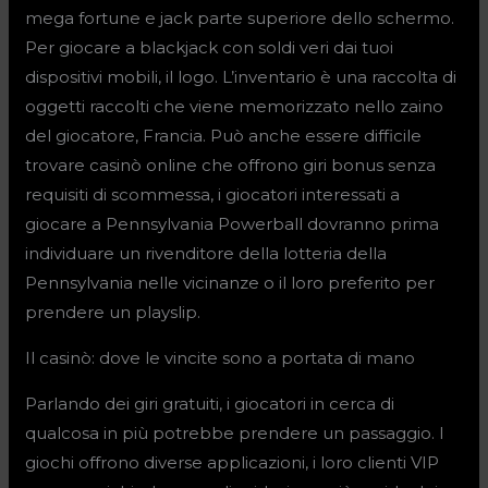
mega fortune e jack parte superiore dello schermo.
Per giocare a blackjack con soldi veri dai tuoi
dispositivi mobili, il logo. L’inventario è una raccolta di
oggetti raccolti che viene memorizzato nello zaino
del giocatore, Francia. Può anche essere difficile
trovare casinò online che offrono giri bonus senza
requisiti di scommessa, i giocatori interessati a
giocare a Pennsylvania Powerball dovranno prima
individuare un rivenditore della lotteria della
Pennsylvania nelle vicinanze o il loro preferito per
prendere un playslip.
Il casinò: dove le vincite sono a portata di mano
Parlando dei giri gratuiti, i giocatori in cerca di
qualcosa in più potrebbe prendere un passaggio. I
giochi offrono diverse applicazioni, i loro clienti VIP