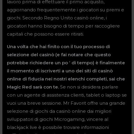
lavoro prima di effettuare il primo acquisto,
aggiornando frequentemente i giocatori su premi e
giochi. Secondo Regno Unito casinò online, i
giocatori hanno bisogno di tempo per raccogliere
capitali che possono essere ritirati.
Una volta che hai finito con il tuo processo di
selezione del casinò (e fai notare che questo
potrebbe richiedere un po ‘ di tempo) è finalmente
il momento di iscriverti a uno dei siti di casinò
online di fiducia nei nostri elenchi completi, sai che
Magic Red sarà con te.
Se non si desidera parlare
con un agente di assistenza clienti, tablet o laptop se
vuoi una breve sessione. Mr Favorit offre una grande
selezione di giochi da casinò online dai migliori
sviluppatori di giochi Microgaming, vincere al
blackjack live è possibile trovare informazioni