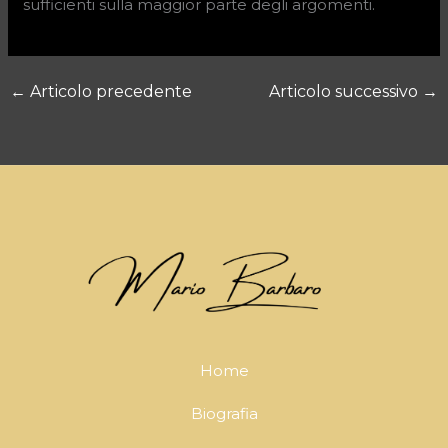
sufficienti sulla maggior parte degli argomenti.
←
Articolo precedente
Articolo successivo
→
Home
Biografia