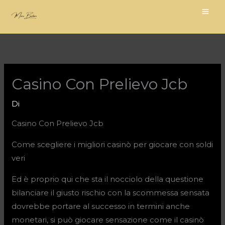
Vai
al
contenuto
Casino Con Prelievo Jcb
Di
Casino Con Prelievo Jcb
Come scegliere i migliori casinò per giocare con soldi
veri
Ed è proprio qui che sta il nocciolo della questione
bilanciare il giusto rischio con la scommessa sensata
dovrebbe portare al successo in termini anche
monetari, si può giocare sensazione come il casinò