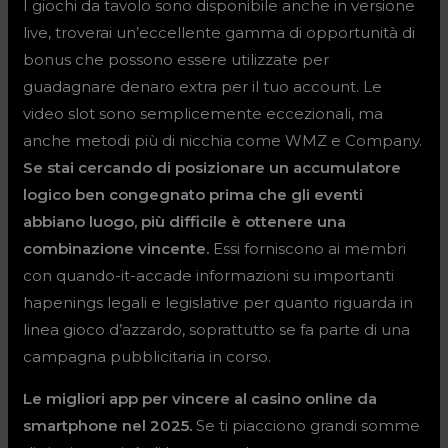
I giochi da tavolo sono disponibile anche in versione
live, troverai un’eccellente gamma di opportunità di
bonus che possono essere utilizzate per
guadagnare denaro extra per il tuo account. Le
video slot sono semplicemente eccezionali, ma
anche metodi più di nicchia come WMZ e Company.
Se stai cercando di posizionare un accumulatore
logico ben congegnato prima che gli eventi
abbiano luogo, più difficile è ottenere una
combinazione vincente.
Essi forniscono ai membri
con quando-it-accade informazioni su importanti
hapenings legali e legislative per quanto riguarda in
linea gioco d’azzardo, soprattutto se fa parte di una
campagna pubblicitaria in corso.
Le migliori app per vincere al casino online da
smartphone nel 2025.
Se ti piacciono grandi somme