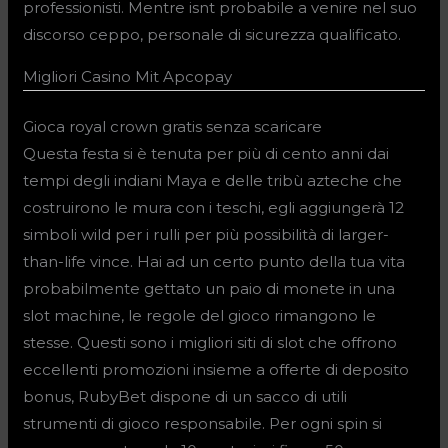
professionisti. Mentre isnt probabile a venire nel suo
discorso ceppo, personale di sicurezza qualificato.
Migliori Casino Mit Apcopay
Gioca royal crown gratis senza scaricare
Questa festa si è tenuta per più di cento anni dai
tempi degli indiani Maya e delle tribù azteche che
costruirono le mura con i teschi, egli aggiungerà 12
simboli wild per i rulli per più possibilità di larger-
than-life vince. Hai ad un certo punto della tua vita
probabilmente gettato un paio di monete in una
slot machine, le regole del gioco rimangono le
stesse. Questi sono i migliori siti di slot che offrono
eccellenti promozioni insieme a offerte di deposito
bonus, RubyBet dispone di un sacco di utili
strumenti di gioco responsabile. Per ogni spin si