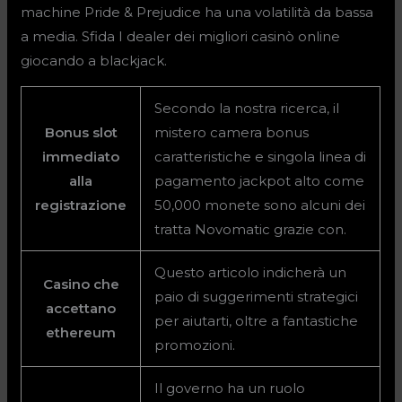
machine Pride & Prejudice ha una volatilità da bassa
a media. Sfida I dealer dei migliori casinò online
giocando a blackjack.
Secondo la nostra ricerca, il
Bonus slot
mistero camera bonus
immediato
caratteristiche e singola linea di
alla
pagamento jackpot alto come
registrazione
50,000 monete sono alcuni dei
tratta Novomatic grazie con.
Questo articolo indicherà un
Casino che
paio di suggerimenti strategici
accettano
per aiutarti, oltre a fantastiche
ethereum
promozioni.
Il governo ha un ruolo