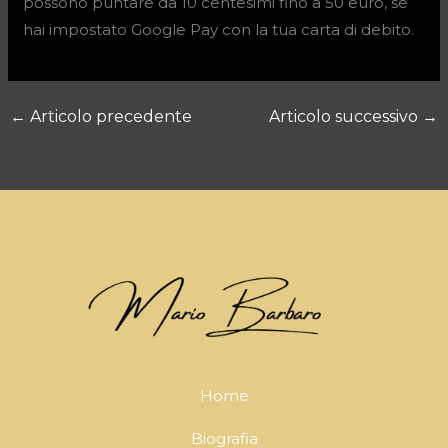
possono puntare da 10 centesimi fino a 50 euro, se
hai impostato Google Pay con la tua carta di debito.
←
Articolo precedente
Articolo successivo
→
Home
Biografia