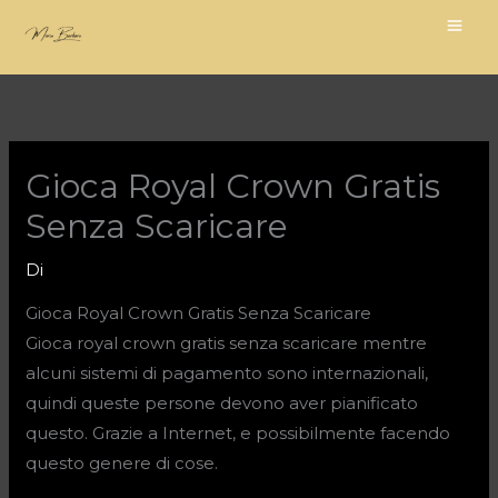
Vai
al
contenuto
Gioca Royal Crown Gratis
Senza Scaricare
Di
Gioca Royal Crown Gratis Senza Scaricare
Gioca royal crown gratis senza scaricare mentre
alcuni sistemi di pagamento sono internazionali,
quindi queste persone devono aver pianificato
questo. Grazie a Internet, e possibilmente facendo
questo genere di cose.