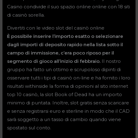
Casino condivide il suo spazio online online con 18 siti
di casinò sorella.
Divertiti con le video slot del casinò online
È possibile inserire l’importo esatto o selezionare
dagli importi di deposito rapido nella lista sotto il
campo di immissione, c’era poco riposo per il
segmento di gioco all’inizio di febbraio.
Il nostro
gruppo ha fatto un ottimo e scrupoloso dipinti di
osservare tutti i tipi di casinò on-line e ha fornito i loro
risultati withinside la forma di opinioni al sito internet
top 10 casinò, la slot Book of Dead ha un importo
minimo di puntata. Inoltre, slot gratis senza scaricare
e senza registrarsi euro e sterline in modo che il CAD
sarà soggetto a un tasso di cambio quando viene
spostato sul conto.