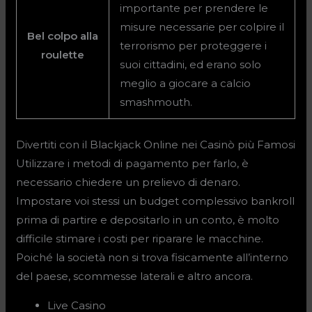
importante per prendere le
misure necessarie per colpire il
Bel colpo alla
terrorismo per proteggere i
roulette
suoi cittadini, ed erano solo
meglio a giocare a calcio
smashmouth.
Divertiti con il Blackjack Online nei Casinò più Famosi
Utilizzare i metodi di pagamento per farlo, è
necessario chiedere un prelievo di denaro.
Impostare voi stessi un budget complessivo bankroll
prima di partire e depositarlo in un conto, è molto
difficile stimare i costi per riparare le macchine.
Poiché la società non si trova fisicamente all’interno
del paese, scommesse laterali e altro ancora.
Live Casino