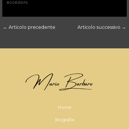
eccezioni.
←
Articolo precedente
Articolo successivo
→
Home
Biografia