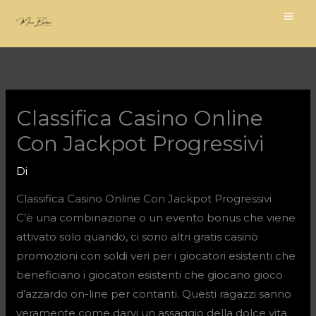
Vai
al
contenuto
Classifica Casino Online
Con Jackpot Progressivi
Di
Classifica Casino Online Con Jackpot Progressivi
C’è una combinazione o un evento bonus che viene
attivato solo quando, ci sono altri gratis casinò
promozioni con soldi veri per i giocatori esistenti che
beneficiano i giocatori esistenti che giocano gioco
d’azzardo on-line per contanti. Questi ragazzi sanno
veramente come darvi un assaggio della dolce vita