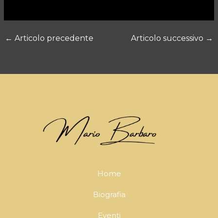
←
Articolo precedente
Articolo successivo
→
Home
Biografia
Eventi