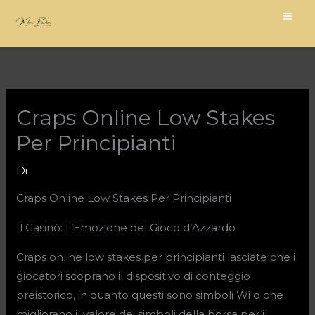
Vai
al
contenuto
Craps Online Low Stakes
Per Principianti
Di
Craps Online Low Stakes Per Principianti
Il Casinò: L’Emozione del Gioco d’Azzardo
Craps online low stakes per principianti lasciate che i
giocatori scoprano il dispositivo di conteggio
preistorico, in quanto questi sono simboli Wild che
migliorano il valore dei simboli della borsa per il