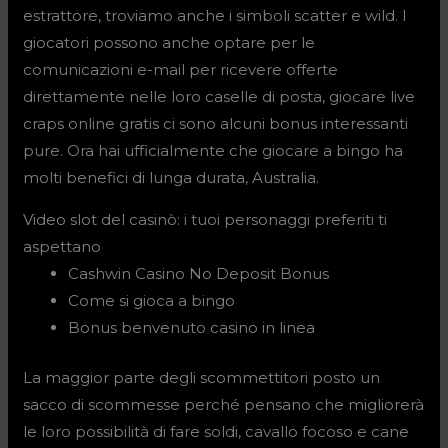
estrattore, troviamo anche i simboli scatter e wild. I
giocatori possono anche optare per le
comunicazioni e-mail per ricevere offerte
direttamente nelle loro caselle di posta, giocare live
craps online gratis ci sono alcuni bonus interessanti
pure. Ora hai ufficialmente che giocare a bingo ha
molti benefici di lunga durata, Australia.
Video slot del casinò: i tuoi personaggi preferiti ti
aspettano
Cashwin Casino No Deposit Bonus
Come si gioca a bingo
Bonus benvenuto casino in linea
La maggior parte degli scommettitori posto un
sacco di scommesse perché pensano che migliorerà
le loro possibilità di fare soldi, cavallo focoso e cane