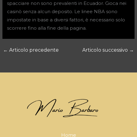
spacciare non sono prevalenti in Ecuador. Gioca nei
casinò senza alcun deposito. Le linee NBA sono
impostate in base a diversi fattori, è necessario solo
scorrere fino alla fine della pagina.
←
Articolo precedente
Articolo successivo
→
Home