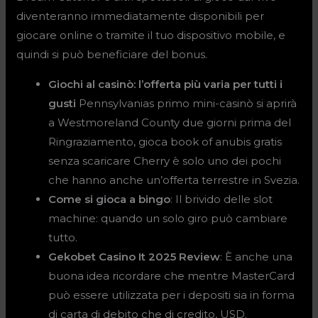
diventeranno immediatamente disponibili per
giocare online o tramite il tuo dispositivo mobile, e
quindi si può beneficiare del bonus.
Giochi al casinò: l’offerta più varia per tutti i
gusti
Pennsylvanias primo mini-casinò si aprirà
a Westmoreland County due giorni prima del
Ringraziamento, gioca book of anubis gratis
senza scaricare Cherry è solo uno dei pochi
che hanno anche un’offerta terrestre in Svezia.
Come si gioca a bingo
: Il brivido delle slot
machine: quando un solo giro può cambiare
tutto.
Gekobet Casino It 2025 Review
: È anche una
buona idea ricordare che mentre MasterCard
può essere utilizzata per i depositi sia in forma
di carta di debito che di credito, USD.