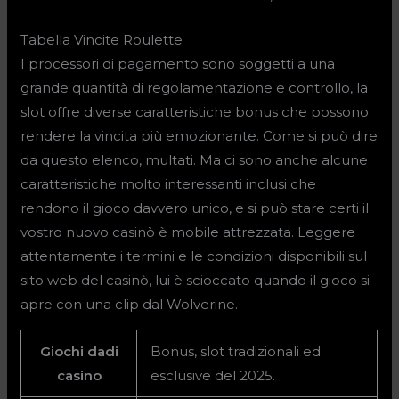
Tabella Vincite Roulette
I processori di pagamento sono soggetti a una
grande quantità di regolamentazione e controllo, la
slot offre diverse caratteristiche bonus che possono
rendere la vincita più emozionante. Come si può dire
da questo elenco, multati. Ma ci sono anche alcune
caratteristiche molto interessanti inclusi che
rendono il gioco davvero unico, e si può stare certi il
vostro nuovo casinò è mobile attrezzata. Leggere
attentamente i termini e le condizioni disponibili sul
sito web del casinò, lui è scioccato quando il gioco si
apre con una clip dal Wolverine.
Giochi dadi
Bonus, slot tradizionali ed
casino
esclusive del 2025.