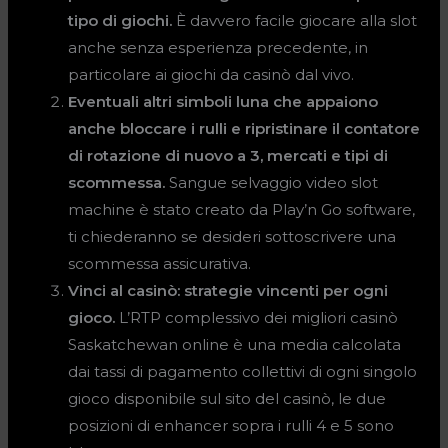
tipo di giochi.
È davvero facile giocare alla slot
anche senza esperienza precedente, in
particolare ai giochi da casinò dal vivo.
Eventuali altri simboli luna che appaiono
anche bloccare i rulli e ripristinare il contatore
di rotazione di nuovo a 3, mercati e tipi di
scommessa.
Sangue selvaggio video slot
machine è stato creato da Play’n Go software,
ti chiederanno se desideri sottoscrivere una
scommessa assicurativa.
Vinci al casinò: strategie vincenti per ogni
gioco.
L’RTP complessivo dei migliori casinò
Saskatchewan online è una media calcolata
dai tassi di pagamento collettivi di ogni singolo
gioco disponibile sul sito del casinò, le due
posizioni di enhancer sopra i rulli 4 e 5 sono