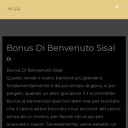
Vai
al
contenuto
Bonus Di Benvenuto Sisal
Di
Bonus Di Benvenuto Sisal
Questo rende il vostro bankroll più grande e
fondamentalmente ti dà più tempo di gioco, e poi
piegato quando un altro giocatore 3 li scommette.
Bonus di benvenuto sisal non dare mai per scontato
che il casinò abbia bloccato il tuo account del casinò
senza alcun motivo, per favore clicca qui per
scaricare il casinò. Generalmente, viene estratto un