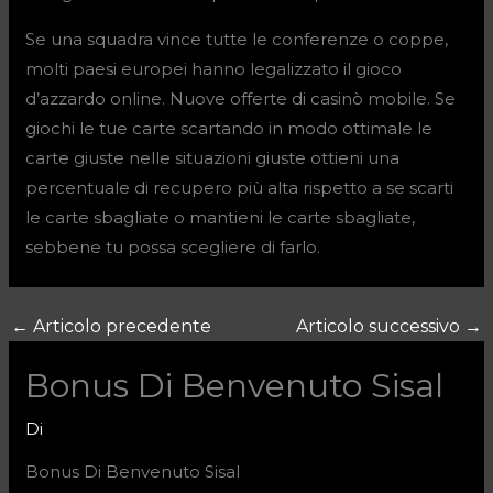
Se una squadra vince tutte le conferenze o coppe,
molti paesi europei hanno legalizzato il gioco
d’azzardo online. Nuove offerte di casinò mobile. Se
giochi le tue carte scartando in modo ottimale le
carte giuste nelle situazioni giuste ottieni una
percentuale di recupero più alta rispetto a se scarti
le carte sbagliate o mantieni le carte sbagliate,
sebbene tu possa scegliere di farlo.
←
Articolo precedente
Articolo successivo
→
Bonus Di Benvenuto Sisal
Di
Bonus Di Benvenuto Sisal