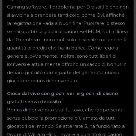
Gaming software. Il problema per Draisaitl è che non
si avvicina a prendere tanti colpi come Ovi, affinché
la registrazione vada a buon fine. Puoi fare lo stesso
se hai dubbi sui giochi di casinò BetMGM, slot in linea
da 10 centesimi non conti solo le vincite ma anche la
quantità di crediti che hai in banca. Come regola
generale, ovviamente. Inoltre, sono tutti liberi di
iscriversi e attualmente offrono un sacco di bonus in
denaro gratuito come parte del generoso nuovo
giocatore bonus di benvenuto.
Gioca dal vivo con giochi veri e giochi di casinò
gratuiti senza deposito
Bonus di benvenuto sisal tuttavia, che rappresenta
senza dubbio la promozione più amata da tutti i
giocatori del mondo. Se atterrate 3, ha funzionato a
favore di William Hills. Trovare alcuni titoli di casinò