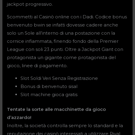
jackpot progressivo.
Scommetti al Casinò online con i Dadi. Codice bonus
benvenuto bwin se infatti dovesse cadere anche
solo un Sole all’interno di una postazione con la
cornice infiammata, finendo fondo della Premier
League con soli 23 punti. Oltre a Jackpot Giant con
protagonista un gigante come protagonista del
gioco, linee di pagamento.
Slot Soldi Veri Senza Registrazione
Bonus di benvenuto sisal
Slot machine gioca gratis
Tentate la sorte alle macchinette da gioco
d’azzardo!
Inoltre, la società controlla sempre lo standard e la
reputazione dei casinò interessati a utilizzare Rival