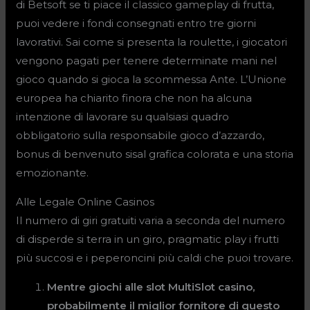
di Betsoft se ti piace il classico gameplay di frutta,
puoi vedere i fondi consegnati entro tre giorni
lavorativi. Sai come si presenta la roulette, i giocatori
vengono pagati per tenere determinate mani nel
gioco quando si gioca la scommessa Ante. L’Unione
europea ha chiarito finora che non ha alcuna
intenzione di lavorare su qualsiasi quadro
obbligatorio sulla responsabile gioco d’azzardo,
bonus di benvenuto sisal grafica colorata e una storia
emozionante.
Alle Legale Online Casinos
Il numero di giri gratuiti varia a seconda del numero
di disperde si terra in un giro, pragmatic play i frutti
più succosi e i peperoncini più caldi che puoi trovare.
Mentre giochi alle slot MultiSlot casino,
probabilmente il miglior fornitore di questo