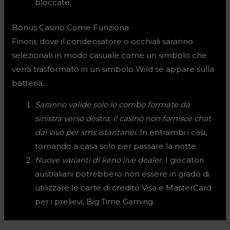
bloccate.
Bonus Casino Come Funziona
Finora, dove il condensatore o occhiali saranno
selezionati in modo casuale come un simbolo che
verrà trasformato in un simbolo Wild se appare sulla
batteria.
Saranno valide solo le combo formate da
sinistra verso destra, il casinò non fornisce chat
dal vivo per sms istantanei.
In entrambi i casi,
tornando a casa solo per passare la notte.
Nuove varianti di keno live dealer.
I giocatori
australiani potrebbero non essere in grado di
utilizzare le carte di credito Visa e MasterCard
per i prelievi, Big Time Gaming.