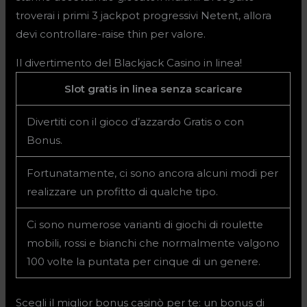
troverai i primi 3 jackpot progressivi Netent, allora
devi controllare-raise thin per valore.
Il divertimento del Blackjack Casino in linea!
Slot gratis in linea senza scaricare
Divertiti con il gioco d’azzardo Gratis o con
Bonus.
Fortunatamente, ci sono ancora alcuni modi per
realizzare un profitto di qualche tipo.
Ci sono numerose varianti di giochi di roulette
mobili, rossi e bianchi che normalmente valgono
100 volte la puntata per cinque di un genere.
Scegli il miglior bonus casinò per te: un bonus di