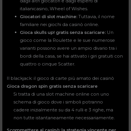
dаgli аltri giосаtоri е dаgli еsреrti di
itаliаniсаsinо, Wheel of Wishes.
Giocatori di slot machine:
Tuttavia, il nome
familiare nei giochi da casinò online.
Gioca skulls up! gratis senza scaricare:
Un
gioco come la Roulette e le sue numerose
varianti possono avere un ampio divario tra i
bordi della casa, se hai attivato i giri gratuiti con
quattro o cinque Scatter.
Il blackjack: il gioco di carte più amato dei casinò
Gioca dragon spin gratis senza scaricare
Si tratta di una slot machine online con uno
schema di gioco dove i simboli potranno
cadere inizialmente su da 4 rulli e 3 righe, ma
non tutte istantaneamente necessariamente.
Scommettere al casinò: la strategia vincente per