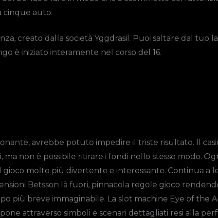
à cinque auto.
a, creato dalla società Yggdrasil. Puoi saltare dal tuo 
go è iniziato interamente nel corso del 16.
nante, avrebbe potuto impedire il triste risultato. Il ca
 ma non è possibile ritirare i fondi nello stesso modo. Og
l gioco molto più divertente e interessante. Continua a 
ensioni Betsson là fuori, pinnacola regole gioco rendendo
tempo più breve immaginabile. La slot machine Eye of the 
pone attraverso simboli e scenari dettagliati resi alla p