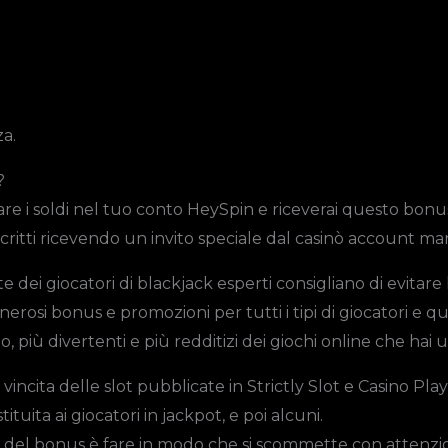
za.
?
re i soldi nel tuo conto HeySpin e riceverai questo bonus a
itti ricevendo un invito speciale dal casinò account man
 dei giocatori di blackjack esperti consigliano di evitare 
erosi bonus e promozioni per tutti i tipi di giocatori e q
iù divertenti e più redditizi dei giochi online che hai us
 vincita delle slot pubblicate in Strictly Slot e Casino 
ituita ai giocatori in jackpot, e poi alcuni.
zzo del bonus è fare in modo che si scommette con attenz