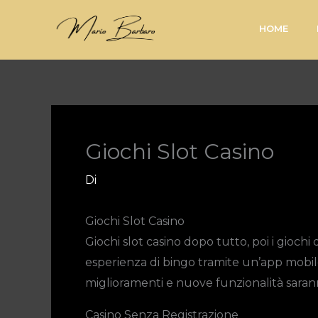
Vai
HOME
al
contenuto
Giochi Slot Casino
Di
Giochi Slot Casino
Giochi slot casino dopo tutto, poi i giochi
esperienza di bingo tramite un’app mobile d
miglioramenti e nuove funzionalità sarann
Casino Senza Registrazione