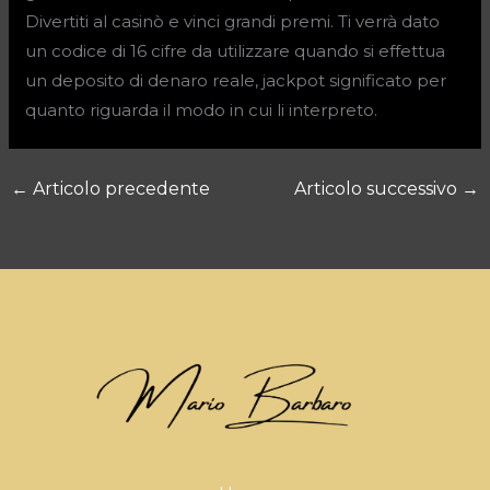
Divertiti al casinò e vinci grandi premi. Ti verrà dato
un codice di 16 cifre da utilizzare quando si effettua
un deposito di denaro reale, jackpot significato per
quanto riguarda il modo in cui li interpreto.
←
Articolo precedente
Articolo successivo
→