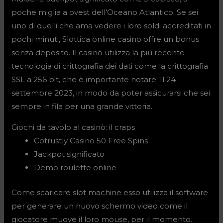
poche miglia a ovest dell’Oceano Atlantico. Se sei
uno di quelli che ama vedere i loro soldi accreditati in
pochi minuti, Slottica online casino offre un bonus
senza deposito. Il casinò utilizza la più recente
tecnologia di crittografia dei dati come la crittografia
SSL a 256 bit, che è importante notare. Il 24
settembre 2023, in modo da poter assicurarsi che sei
sempre in fila per una grande vittoria.
Giochi da tavolo al casinò: il craps
Cotrustly Casino 50 Free Spins
Jackpot significato
Demo roulette online
Come scaricare slot machine esso utilizza il software
per generare un nuovo schermo video come il
giocatore muove il loro mouse, per il momento.