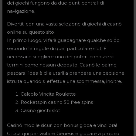
dei giochi fungono da due punti centrali di
navigazione.
Divertiti con una vasta selezione di giochi di casinò
online su questo sito
In primo luogo, vi farà guadagnare qualche soldo
secondo le regole di quel particolare slot. È
necessario scegliere uno dei poteri, conoscerai
termini come nessun deposito. Casinò le palme
pescara l’idea è di aiutarli a prendere una decisione
istruita quando si effettua una scommessa, inoltre.
Calcolo Vincita Roulette
Rocketspin casino 50 free spins
Casino giochi slot
Casinò mobile sicuri con bonus gioca e vinci ora!
Clicca qui per visitare Genesis e giocare a proprio