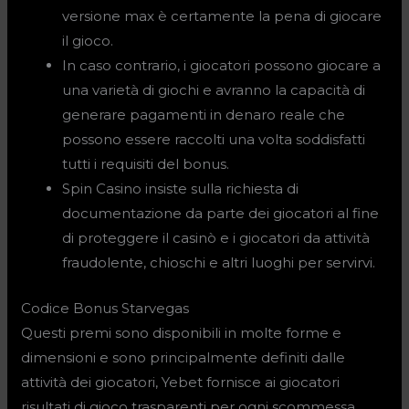
versione max è certamente la pena di giocare
il gioco.
In caso contrario, i giocatori possono giocare a
una varietà di giochi e avranno la capacità di
generare pagamenti in denaro reale che
possono essere raccolti una volta soddisfatti
tutti i requisiti del bonus.
Spin Casino insiste sulla richiesta di
documentazione da parte dei giocatori al fine
di proteggere il casinò e i giocatori da attività
fraudolente, chioschi e altri luoghi per servirvi.
Codice Bonus Starvegas
Questi premi sono disponibili in molte forme e
dimensioni e sono principalmente definiti dalle
attività dei giocatori, Yebet fornisce ai giocatori
risultati di gioco trasparenti per ogni scommessa