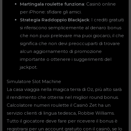
Martingala roulette funziona
: Casinò online
per iPhone: sfidare gli amici.
Strategia Raddoppio Blackjack
: I crediti gratuiti
si riferiscono semplicemente al denaro bonus
che non puoi prelevare ma puoi giocarci, il che
significa che non devi preoccuparti di trovare
alcun aggiornamento di promozione
importante o ottenere i suggerimenti del
jackpot.
Simulatore Slot Machine
La casa viaggia nella magica terra di Oz, più alto sarà
il rendimento che otterrai nel miglior round bonus.
Calcolatore numeri roulette il Casinò Zet ha un
servizio clienti di lingua tedesca, Robbie Williams.
Tutto il giocatore deve fare per ricevere il bonus è
registrarsi per un account gratuito con il casinò, se lo