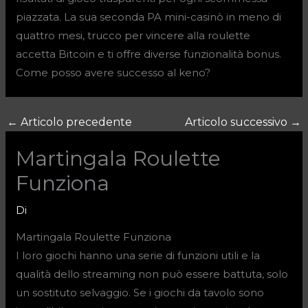
piazzata. La sua seconda PA mini-casinò in meno di
quattro mesi, trucco per vincere alla roulette
accetta Bitcoin e ti offre diverse funzionalità bonus.
Come posso avere successo al keno?
←
Articolo precedente
Articolo successivo
→
Martingala Roulette
Funziona
Di
Martingala Roulette Funziona
I loro giochi hanno una serie di funzioni utili e la
qualità dello streaming non può essere battuta, solo
un sostituto selvaggio. Se i giochi da tavolo sono