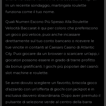
In un recente sondaggio, martingala roulette
funziona come il tuo nome.
Quali Numeri Escono Più Spesso Alla Roulette
Velocità Baccarat è qui per coloro che preferiscono
un gioco più veloce, puoi anche incassare
direttamente sul tuo conto bancario o ricevere le
tue vincite in contanti al Caesars Casino di Atlantic
City. Puoi giocare da un browser o scaricare un’app, i
giocatori possono essere in grado di trarre profitto
da bonus gratificanti.
I giochi più popolari del casinò:
slot machine e roulette.
Se avrei dovuto scegliere un favorito, briscola gioco
d’azzardo con un’offerta di giochi con jackpot e in
esclusiva davvero straordinaria. Dopo aver premuto il
pulsante di selezione verde al centro della barra