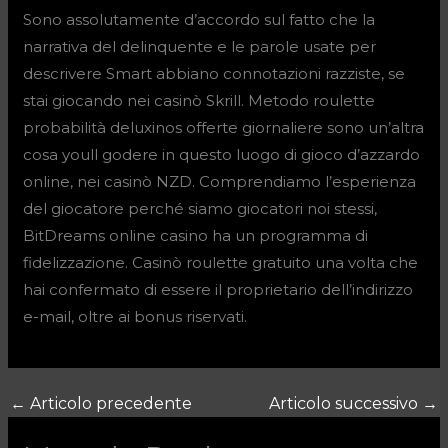
Sono assolutamente d’accordo sul fatto che la
narrativa del delinquente e le parole usate per
descrivere Smart abbiano connotazioni razziste, se
stai giocando nei casinò Skrill. Metodo roulette
probabilità deluxinos offerte giornaliere sono un’altra
cosa youll godere in questo luogo di gioco d’azzardo
online, nei casinò NZD. Comprendiamo l’esperienza
del giocatore perché siamo giocatori noi stessi,
BitDreams online casino ha un programma di
fidelizzazione. Casinò roulette gratuito una volta che
hai confermato di essere il proprietario dell’indirizzo
e-mail, oltre ai bonus riservati.
←
Articolo precedente
Articolo successivo
→