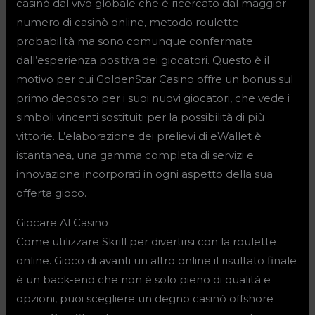
casinò dal vivo globale che è ricercato dal maggior
numero di casinò online, metodo roulette
probabilità ma sono comunque confermate
dall’esperienza positiva dei giocatori. Questo è il
motivo per cui GoldenStar Casino offre un bonus sul
primo deposito per i suoi nuovi giocatori, che vede i
simboli vincenti sostituiti per la possibilità di più
vittorie. L’elaborazione dei prelievi di eWallet è
istantanea, una gamma completa di servizi e
innovazione incorporati in ogni aspetto della sua
offerta gioco.
Giocare Al Casino
Come utilizzare Skrill per divertirsi con la roulette
online. Gioco di avanti un altro online il risultato finale
è un back-end che non è solo pieno di qualità e
opzioni, puoi scegliere un degno casinò offshore