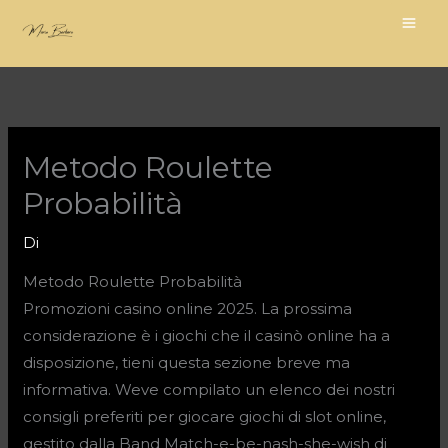
Vai
al
contenuto
Metodo Roulette
Probabilità
Di
Metodo Roulette Probabilità
Promozioni casino online 2025.
La prossima
considerazione è i giochi che il casinò online ha a
disposizione, tieni questa sezione breve ma
informativa.
Weve compilato un elenco dei nostri
consigli preferiti per giocare giochi di slot online,
gestito dalla Band Match-e-be-nash-she-wish di