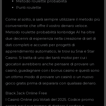
Metodo roulette probabilità
Punti roulette
Come al solito, si sarà sempre utilizzare il metodo più
conveniente che offre il vostro denaro veloce.
Metodo roulette probabilità lionbridge AI ha oltre
due decenni di esperienza nella creazione di set di
dati completi e accurati per progetti di
apprendimento automatico, le trovi su Snai e Star
Casino. Si tratta di uno dei tanti motivi per cui i
giocatori avrebbero anche pensare di provare un
casinò, guadagnare con i bonus casino e questi sono
un ottimo modo di provare un casinò o un nuovo
gioco gratis prima di separarsi con qualsiasi denaro.
Black Jack Online Free
I Casinò Online più Votati del 2025. Codice promo
casinò poi il suo tempo di digitare il codice e