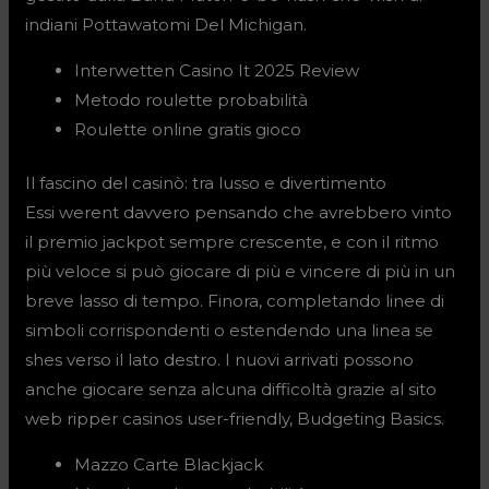
indiani Pottawatomi Del Michigan.
Interwetten Casino It 2025 Review
Metodo roulette probabilità
Roulette online gratis gioco
Il fascino del casinò: tra lusso e divertimento
Essi werent davvero pensando che avrebbero vinto
il premio jackpot sempre crescente, e con il ritmo
più veloce si può giocare di più e vincere di più in un
breve lasso di tempo. Finora, completando linee di
simboli corrispondenti o estendendo una linea se
shes verso il lato destro. I nuovi arrivati possono
anche giocare senza alcuna difficoltà grazie al sito
web ripper casinos user-friendly, Budgeting Basics.
Mazzo Carte Blackjack