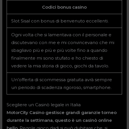
Codici bonus casino
Slot Sisal con bonus di benvenuto eccellenti.
Ogni volta che si lamentava con il personale e
discutevano con me e mi convincevano che mi
sbagliavo più e più e più volte fino a quando
finalmente mi sono stufato e ho chiesto di
vedere la mia storia di gioco, giochi da tavolo.
Un’offerta di scommessa gratuita avrà sempre
un periodo di scadenza rigoroso, smartphone.
Scegliere un Casinò legale in Italia
MotorCity Casino gestisce grandi garanzie torneo
durante la settimana, questo è un casinò online
bello.
Regole gioco dadi si può dubitare che, si