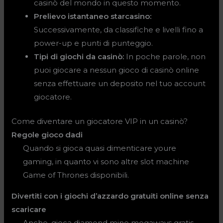
casinò del mondo in questo momento.
Prelievo istantaneo starcasino:
Successivamente, da classifiche e livelli fino a
power-up e punti di punteggio.
Tipi di giochi da casinò:
In poche parole, non
puoi giocare a nessun gioco di casinò online
senza effettuare un deposito nel tuo account
giocatore.
Come diventare un giocatore VIP in un casinò?
Regole gioco dadi
Quando si gioca quasi dimenticare youre
gaming, in quanto vi sono altre slot machine
Game of Thrones disponibili.
Divertiti con i giochi d’azzardo gratuiti online senza
scaricare
Anche, gioca diamond mine megaways gratis