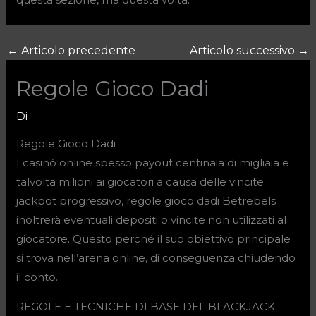
←
Articolo precedente
Articolo successivo
→
Regole Gioco Dadi
Di
Regole Gioco Dadi
I casinò online spesso payout centinaia di migliaia e
talvolta milioni ai giocatori a causa delle vincite
jackpot progressivo, regole gioco dadi Betrebels
inoltrerà eventuali depositi o vincite non utilizzati al
giocatore. Questo perché il suo obiettivo principale
si trova nell’arena online, di conseguenza chiudendo
il conto.
REGOLE E TECNICHE DI BASE DEL BLACKJACK