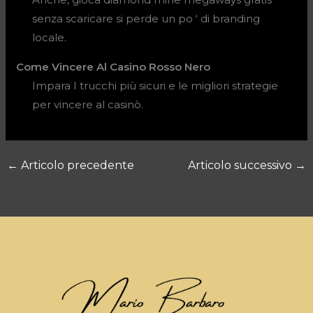
senza scaricare si perde un po ‘ di branding
locale.
Come Vincere Al Casino Rosso Nero
Impara I trucchi più sicuri e le migliori strategie
per vincere al casinò.
←
Articolo precedente
Articolo successivo
→